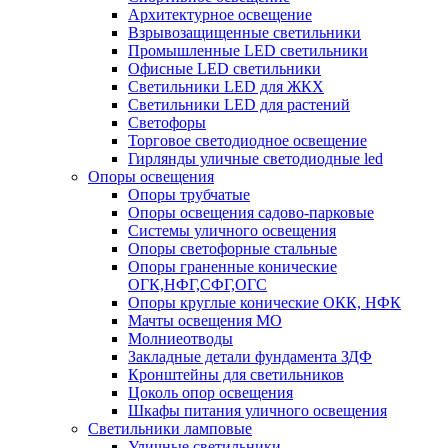
Архитектурное освещение
Взрывозащищенные светильники
Промышленные LED светильники
Офисные LED светильники
Cветильники LED для ЖКХ
Светильники LED для растений
Светофоры
Торговое светодиодное освещение
Гирлянды уличные светодиодные led
Опоры освещения
Опоры трубчатые
Опоры освещения садово-парковые
Системы уличного освещения
Опоры светофорные стальные
Опоры граненные конические
ОГК,НФГ,СФГ,ОГС
Опоры круглые конические ОКК, НФК
Мачты освещения МО
Молниеотводы
Закладные детали фундамента ЗДФ
Кронштейны для светильников
Цоколь опор освещения
Шкафы питания уличного освещения
Светильники ламповые
Уличные светильники