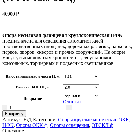
40900
₽
Опора несиловая фланцевая круглоконическая НФК
предназначена для освещения автомагистралей,
производственных площадок, дорожных развязок, парковок,
парков, дворов, скверов и прочих сооружений. На опоры
могут устанавливаться кронштейны для установки
консольных, торшерных и подвесных светильников.
Высота надземной части H, м
Высота ЗДФ Н1, м
Покрытие
Очистить
Количество
товара
В корзину
Опора
Артикул:
Н/Д
Категории:
Опоры круглые конические ОКК,
ТАНС.12.060.000
НФК
,
Опоры ОКК-ф
,
Опоры освещения
,
ОТСКЛ-ф
(НФК-10.0-
Описание
02-