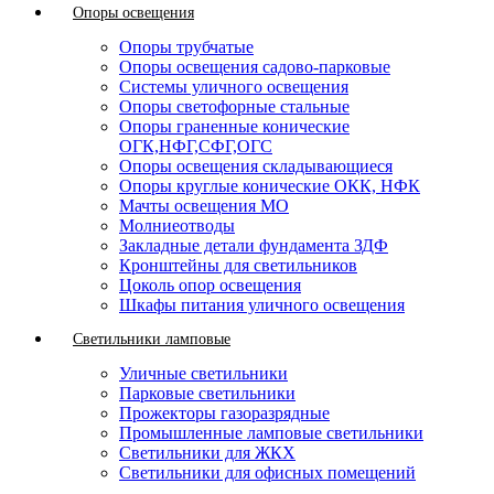
Опоры освещения
Опоры трубчатые
Опоры освещения садово-парковые
Системы уличного освещения
Опоры светофорные стальные
Опоры граненные конические
ОГК,НФГ,СФГ,ОГС
Опоры освещения складывающиеся
Опоры круглые конические ОКК, НФК
Мачты освещения МО
Молниеотводы
Закладные детали фундамента ЗДФ
Кронштейны для светильников
Цоколь опор освещения
Шкафы питания уличного освещения
Светильники ламповые
Уличные светильники
Парковые светильники
Прожекторы газоразрядные
Промышленные ламповые светильники
Светильники для ЖКХ
Светильники для офисных помещений