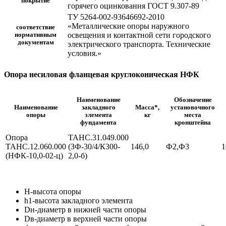
покрытие
горячего оцинкования ГОСТ 9.307-89
ТУ 5264-002-93646692-2010
«Металлические опоры наружного
соответствие
освещения и контактной сети городского
нормативным
документам
электрического транспорта. Технические
условия.»
Опора несиловая фланцевая круглоконическая НФК
Наименование
Обозначение
Наименование
закладного
Масса*,
установочного
опоры
элемента
кг
места
фундамента
кронштейна
Опора
ТАНС.31.049.000
ТАНС.12.060.000
(ЗФ-30/4/К300-
146,0
Ф2,Ф3
1
(НФК-10,0-02-ц)
2,0-б)
Н-высота опоры
h1-высота закладного элемента
Dн-диаметр в нижней части опоры
Dв-диаметр в верхней части опоры