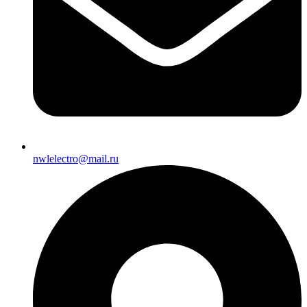
nwlelectro@mail.ru