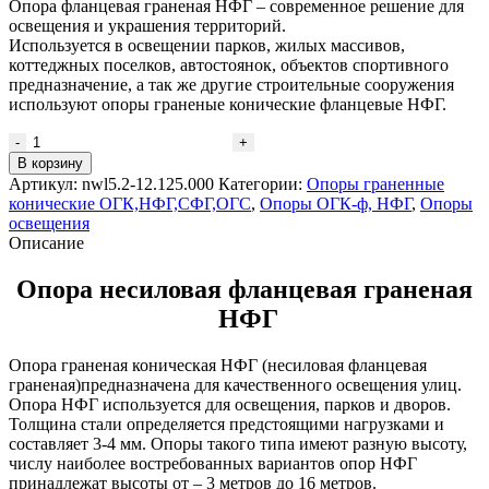
Опора фланцевая граненая НФГ – современное решение для
освещения и украшения территорий.
Используется в освещении парков, жилых массивов,
коттеджных поселков, автостоянок, объектов спортивного
предназначение, а так же другие строительные сооружения
используют опоры граненые конические фланцевые НФГ.
В корзину
Артикул:
nwl5.2-12.125.000
Категории:
Опоры граненные
конические ОГК,НФГ,СФГ,ОГС
,
Опоры ОГК-ф, НФГ
,
Опоры
освещения
Описание
Опора несиловая фланцевая граненая
НФГ
Опора граненая коническая НФГ (несиловая фланцевая
граненая)предназначена для качественного освещения улиц.
Опора НФГ используется для освещения, парков и дворов.
Толщина стали определяется предстоящими нагрузками и
составляет 3-4 мм. Опоры такого типа имеют разную высоту,
числу наиболее востребованных вариантов опор НФГ
принадлежат высоты от – 3 метров до 16 метров.