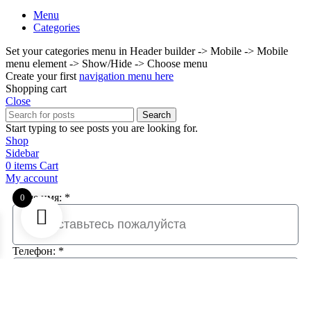
Menu
Categories
Set your categories menu in Header builder -> Mobile -> Mobile
menu element -> Show/Hide -> Choose menu
Create your first
navigation menu here
Shopping cart
Close
Search
Start typing to see posts you are looking for.
Shop
Sidebar
0
items
Cart
My account
Ваше имя: *
0
Телефон: *
Email