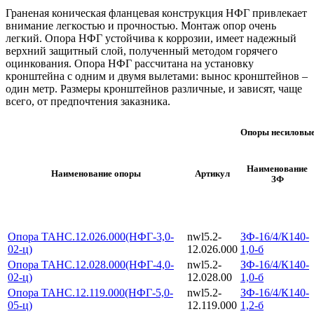
Граненая коническая фланцевая конструкция НФГ привлекает
внимание легкостью и прочностью. Монтаж опор очень
легкий. Опора НФГ устойчива к коррозии, имеет надежный
верхний защитный слой, полученный методом горячего
оцинкования. Опора НФГ рассчитана на установку
кронштейна с одним и двумя вылетами: вынос кронштейнов –
один метр. Размеры кронштейнов различные, и зависят, чаще
всего, от предпочтения заказника.
Опоры несиловые
Наименование
Наименование опоры
Артикул
ЗФ
Опора ТАНС.12.026.000(НФГ-3,0-
nwl5.2-
ЗФ-16/4/К140-
02-ц)
12.026.000
1,0-б
Опора ТАНС.12.028.000(НФГ-4,0-
nwl5.2-
ЗФ-16/4/К140-
02-ц)
12.028.00
1,0-б
Опора ТАНС.12.119.000(НФГ-5,0-
nwl5.2-
ЗФ-16/4/К140-
05-ц)
12.119.000
1,2-б