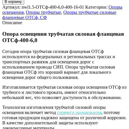
товара
В корзину
Опора
Артикул:
nwl1.5-ОТСф-400-6,0-400-16-01
Категории:
Опоры
трубчатая
освещения
,
Опоры трубчатые
,
Опоры трубчатые силовые
силовая
фланцевые ОТСф, СФ
фланцевая
Описание
ОТСф-400-
6,0
Опора освещения трубчатая силовая фланцевая
ОТСф-400-6,0
Сегодня опора трубчатая силовая фланцевая ОТСф
используются на федеральных и региональных трассах и
транспортных развязок для освещения дорог с
использованием провода СИП. Опора трубчатая силовая
фланцевая ОТСф это хороший вариант для локального
освещения дорог общего пользования.
Изготавливается трубчатая силовая опора освещения ОТСф из
трубного и листового проката, имеют относительно
небольшой вес, что позволяет доступность в обслуживании.
Технология изготовления трубчатой силовой опоры
освещения включает метод
горячего оцинкования
, поэтому
готовая продукция надежно защищена от различной коррозии.
В качестве дополнительной защиты используют
лакокрасочные материалы.