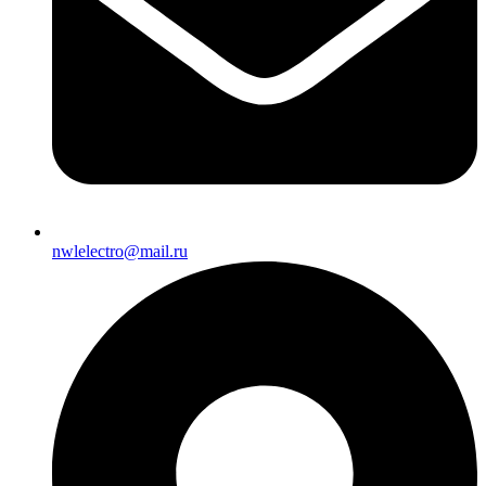
nwlelectro@mail.ru