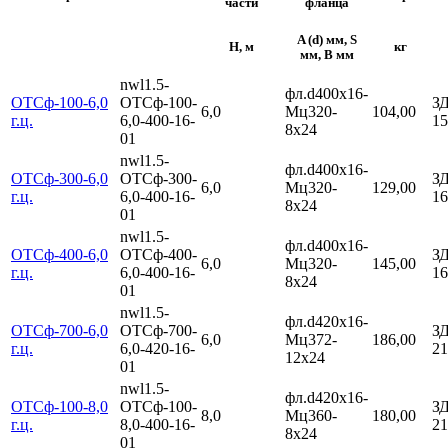
части
фланца
A (d) мм, S
H, м
кг
мм, B мм
nwl1.5-
фл.d400х16-
ОТСф-100-6,0
ОТСф-100-
З
6,0
Мц320-
104,00
г.ц.
6,0-400-16-
15
8х24
01
nwl1.5-
фл.d400х16-
ОТСф-300-6,0
ОТСф-300-
З
6,0
Мц320-
129,00
г.ц.
6,0-400-16-
16
8х24
01
nwl1.5-
фл.d400х16-
ОТСф-400-6,0
ОТСф-400-
З
6,0
Мц320-
145,00
г.ц.
6,0-400-16-
16
8х24
01
nwl1.5-
фл.d420х16-
ОТСф-700-6,0
ОТСф-700-
З
6,0
Мц372-
186,00
г.ц.
6,0-420-16-
21
12х24
01
nwl1.5-
фл.d420х16-
ОТСф-100-8,0
ОТСф-100-
З
8,0
Мц360-
180,00
г.ц.
8,0-400-16-
21
8х24
01