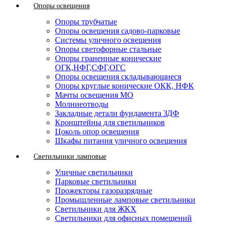
Опоры освещения
Опоры трубчатые
Опоры освещения садово-парковые
Системы уличного освещения
Опоры светофорные стальные
Опоры граненные конические
ОГК,НФГ,СФГ,ОГС
Опоры освещения складывающиеся
Опоры круглые конические ОКК, НФК
Мачты освещения МО
Молниеотводы
Закладные детали фундамента ЗДФ
Кронштейны для светильников
Цоколь опор освещения
Шкафы питания уличного освещения
Светильники ламповые
Уличные светильники
Парковые светильники
Прожекторы газоразрядные
Промышленные ламповые светильники
Светильники для ЖКХ
Светильники для офисных помещений