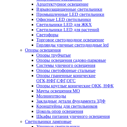
Архитектурное освещение
Взрывозащищенные светильники
Промышленные LED светильники
Офисные LED светильники
Cветильники LED для ЖКХ
Светильники LED для растений
Светофоры
Торговое светодиодное освещение
Гирлянды уличные светодиодные led
Опоры освещения
Опоры трубчатые
Опоры освещения садово-парковые
Системы уличного освещения
Опоры светофорные стальные
Опоры граненные конические
ОГК,НФГ,СФГ,ОГС
Опоры круглые конические ОКК, НФК
Мачты освещения МО
Молниеотводы
Закладные детали фундамента ЗДФ
Кронштейны для светильников
Цоколь опор освещения
Шкафы питания уличного освещения
Светильники ламповые
Уличные светильники