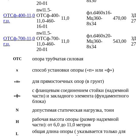
8х30
20-01
nwl1.5-
фл.d460х16-
ОТСф-400-11,0
ОТСф-400-
З
11,0
Мц360-
470,00
г.ц.
11,0-460-
27
8х34
16-01
nwl1.5-
фл.d460х20-
ОТСф-700-11,0
ОТСф-700-
З
11,0
Мц360-
543,00
г.ц.
11,0-460-
27
8х34
20-01
опора трубчатая силовая
ОТС
способ установки опоры («п» или «ф»)
х
для прямостоечных опор (в грунт)
«п»
с фланцевым соединением стойки (надземной
части) и закладного элемента (фундаментного
«ф»
блока)
допустимая статическая нагрузка, тонн
N
рабочая высота опоры (размер надземной
Н
части): от 6,0 до 11,0 метров
общая длина опоры ( указывается только для
L