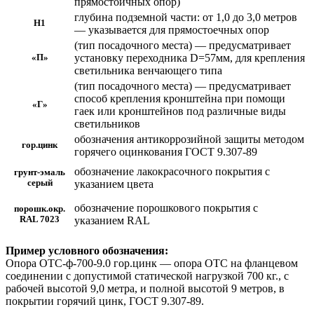
прямостоичных опор)
глубина подземной части: от 1,0 до 3,0 метров
Н1
— указывается для прямостоечных опор
(тип посадочного места) — предусматривает
установку переходника D=57мм, для крепления
«П»
светильника венчающего типа
(тип посадочного места) — предусматривает
способ крепления кронштейна при помощи
«Г»
гаек или кронштейнов под различные виды
светильников
обозначения антикоррозийной защиты методом
гор.цинк
горячего оцинкования ГОСТ 9.307-89
обозначение лакокрасочного покрытия с
грунт-эмаль
серый
указанием цвета
обозначение порошкового покрытия с
порошк.окр.
RAL 7023
указанием RAL
Пример условного обозначения:
Опора ОТС-ф-700-9.0 гор.цинк — опора ОТС на фланцевом
соединении с допустимой статической нагрузкой 700 кг., с
рабочей высотой 9,0 метра, и полной высотой 9 метров, в
покрытии горячий цинк, ГОСТ 9.307-89.