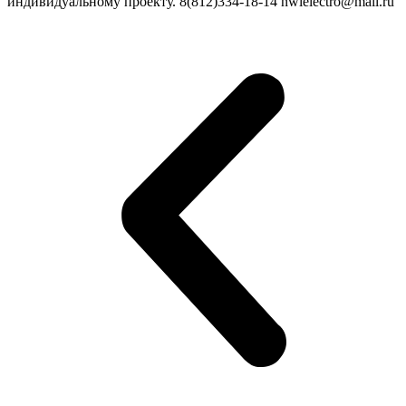
индивидуальному проекту. 8(812)334-18-14 nwlelectro@mail.ru