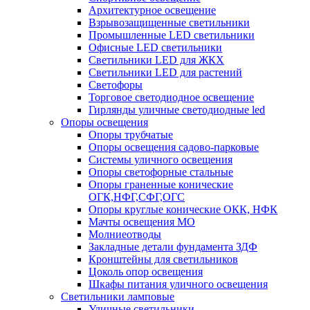
Архитектурное освещение
Взрывозащищенные светильники
Промышленные LED светильники
Офисные LED светильники
Cветильники LED для ЖКХ
Светильники LED для растений
Светофоры
Торговое светодиодное освещение
Гирлянды уличные светодиодные led
Опоры освещения
Опоры трубчатые
Опоры освещения садово-парковые
Системы уличного освещения
Опоры светофорные стальные
Опоры граненные конические
ОГК,НФГ,СФГ,ОГС
Опоры круглые конические ОКК, НФК
Мачты освещения МО
Молниеотводы
Закладные детали фундамента ЗДФ
Кронштейны для светильников
Цоколь опор освещения
Шкафы питания уличного освещения
Светильники ламповые
Уличные светильники