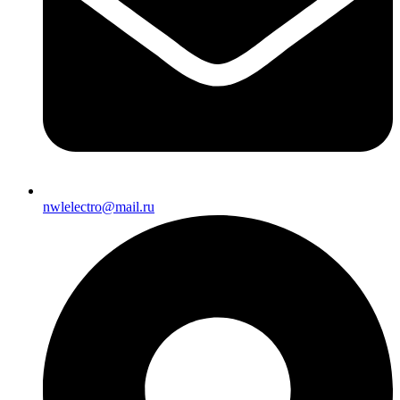
nwlelectro@mail.ru