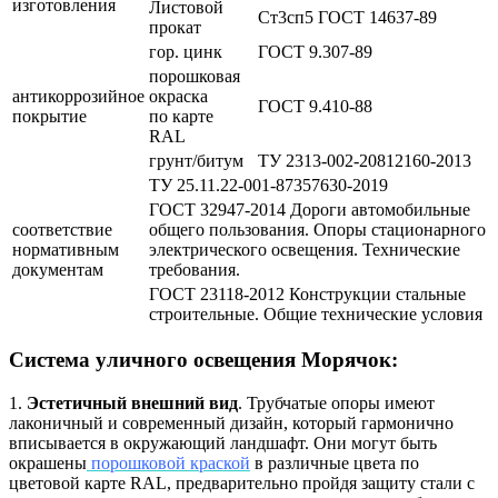
изготовления
Листовой
Ст3сп5 ГОСТ 14637-89
прокат
гор. цинк
ГОСТ 9.307-89
порошковая
антикоррозийное
окраска
ГОСТ 9.410-88
покрытие
по карте
RAL
грунт/битум
ТУ 2313-002-20812160-2013
ТУ 25.11.22-001-87357630-2019
ГОСТ 32947-2014 Дороги автомобильные
соответствие
общего пользования. Опоры стационарного
нормативным
электрического освещения. Технические
документам
требования.
ГОСТ 23118-2012 Конструкции стальные
строительные. Общие технические условия
Система уличного освещения Морячок:
1.
Эстетичный внешний вид
. Трубчатые опоры имеют
лаконичный и современный дизайн, который гармонично
вписывается в окружающий ландшафт. Они могут быть
окрашены
порошковой краской
в различные цвета по
цветовой карте RAL, предварительно пройдя защиту стали с