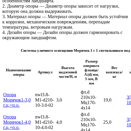
особенностям ландшафта.
2. Диаметр опоры — Диаметр опоры зависит от нагрузки,
которую она должна выдерживать.
3. Материал опоры — Материал опоры должен быть устойчив
к коррозии, механическим повреждениям, перепадам
температуры, ветровым нагрузкам.
4. Дизайн опоры — Дизайн опоры должен гармонировать с
окружающим ландшафтом.
Системы уличного освещения Морячок 1 с 1 светильником под
Размер
опорного
Высота
Вес
Наименование
фланца/
Артикул
надземной
коплекса/
опоры
A (d) мм,
части/H, м
кг
S мм, B
мм
фл.d
Опора
nwl3.8-
210х10-
З
Морячок1-3,0
М1-d210-
3,0
19,0
Мц170-
1
г.ц.+п.о.
10-3.0-02
4х14
фл.d
Опора
nwl3.8-
210х10-
З
Морячок1-4,0
М1-d210-
4,0
25,0
Мц170-
1
г.ц.+п.о.
10-4.0-02
4х14