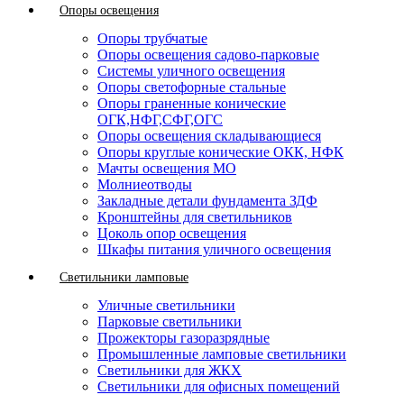
Опоры освещения
Опоры трубчатые
Опоры освещения садово-парковые
Системы уличного освещения
Опоры светофорные стальные
Опоры граненные конические
ОГК,НФГ,СФГ,ОГС
Опоры освещения складывающиеся
Опоры круглые конические ОКК, НФК
Мачты освещения МО
Молниеотводы
Закладные детали фундамента ЗДФ
Кронштейны для светильников
Цоколь опор освещения
Шкафы питания уличного освещения
Светильники ламповые
Уличные светильники
Парковые светильники
Прожекторы газоразрядные
Промышленные ламповые светильники
Светильники для ЖКХ
Светильники для офисных помещений