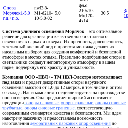
фл.d
Опора
nwl3.8-
210х10-
З
Морячок1-5,0
М1-d210-
5,0
30,5
Мц170-
1
г.ц.+п.о.
10-5.0-02
4х14
Система уличного освещения Морячок
– это оптимальное
решение для организации качественного и стильного
освещения в парках и скверах. Их прочность, долговечность,
эстетичный внешний вид и простота монтажа делают их
идеальным выбором для создания комфортной и безопасной
атмосферы в местах отдыха. Правильно подобранные опоры и
светильники создадут неповторимую атмосферу в вашем
парке, подчеркнув его красоту и уникальность.
Компания ООО «НВЛ+» ТМ НВЛ-Электро изготавливает
под заказ
и продает декоративные опоры наружного
освещения высотой от 1,0 до 12 метров, в том числе и оптом
со склада. Наша компания специализируется на производстве
опор освещения. Она предлагает широкий ассортимент
продукции
,
опоры парковые
,
опоры граненые
,
опоры силовые
трубчатые
,
опоры силовые граненые
,
соответствующую
современным стандартам качества и безопасности. Мы идем
навстречу заказчику и предоставляем возможность
изготовления
декоративных парковых опор освещения
по