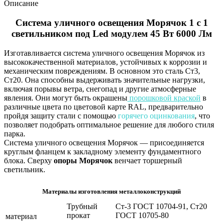
Описание
Система уличного освещения Морячок 1 с 1
светильником под Led модулем 45 Вт 6000 Лм
Изготавливается система уличного освещения Морячок из
высококачественной материалов, устойчивых к коррозии и
механическим повреждениям. В основном это сталь Ст3,
Ст20. Она способны выдерживать значительные нагрузки,
включая порывы ветра, снегопад и другие атмосферные
явления. Они могут быть окрашены
порошковой краской
в
различные цвета по цветовой карте RAL, предварительно
пройдя защиту стали с помощью
горячего оцинкования
, что
позволяет подобрать оптимальное решение для любого стиля
парка.
Система уличного освещения Морячок — присоединяется
круглым фланцем к закладному элементу фундаментного
блока. Сверху
опоры Морячок
венчает торшерный
светильник.
Материалы изготовления металлоконструкций
Трубный
Ст-3 ГОСТ 10704-91, Ст20
прокат
ГОСТ 10705-80
материал