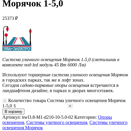
Морячок 1-5,0
25373
₽
Система уличного освещения Морячок 1-5,0 (светильник в
комплекте под led модуль 45 Вт 6000 Лм)
Используют торшерные с
истема уличного освещения Морячок
в городских парках, так же в лофт зонах.
Сегодня
садово-парковые опоры освещения
встречаются в
ландшафтном дизайне, в парках и дворах многоэтажек.
Количество товара Система уличного освещения Морячок
1-5,0
В корзину
Артикул:
nwl3.8-М1-d210-10-5.0-02
Категории:
Опоры
освещения
,
Системы уличного освещения
,
Системы уличного
освещения Морячок