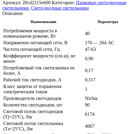
Артикул:
20cd2215eb00
Категории:
Парковые светодиодные
светильники
,
Светодиодные светильники
Описание
Наименование
Параметры
Потребляемая мощность в
40
номинальном режиме, Вт
Напряжение питающей сети, В
176 — 264 АС
Частота питающей сети, Гц
47-63
Коэффициент мощности (cos φ), не
0,96
менее
Потребляемый ток светильника не
0,17
более, А
Рабочий ток светодиодов, А
0,117
Класс защиты от поражения
1
электрическим током
Производитель светодиодов
Nichia
Количество светодиодов, шт
90
Световой поток светодиодов
6174
(Tj=25°C), Лм
Световой поток светильника
4667
(Та=25°С), Лм