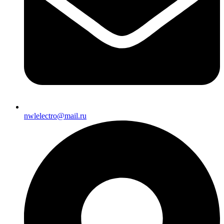
nwlelectro@mail.ru