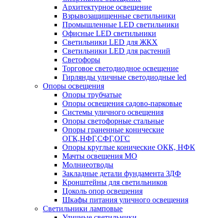
Архитектурное освещение
Взрывозащищенные светильники
Промышленные LED светильники
Офисные LED светильники
Cветильники LED для ЖКХ
Светильники LED для растений
Светофоры
Торговое светодиодное освещение
Гирлянды уличные светодиодные led
Опоры освещения
Опоры трубчатые
Опоры освещения садово-парковые
Системы уличного освещения
Опоры светофорные стальные
Опоры граненные конические
ОГК,НФГ,СФГ,ОГС
Опоры круглые конические ОКК, НФК
Мачты освещения МО
Молниеотводы
Закладные детали фундамента ЗДФ
Кронштейны для светильников
Цоколь опор освещения
Шкафы питания уличного освещения
Светильники ламповые
Уличные светильники