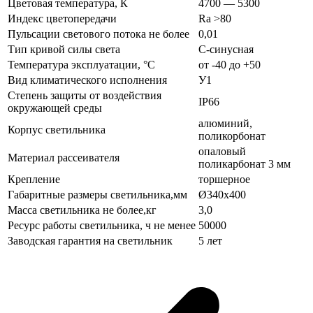
Цветовая температура, К
4700 — 5300
Индекс цветопередачи
Ra >80
Пульсации светового потока не более
0,01
Тип кривой силы света
С-синусная
Температура эксплуатации, °C
от -40 до +50
Вид климатического исполнения
У1
Степень защиты от воздействия
IP66
окружающей среды
алюминий,
Корпус светильника
поликорбонат
опаловый
Материал рассеивателя
поликарбонат 3 мм
Крепление
торшерное
Габаритные размеры светильника,мм
Ø340х400
Масса светильника не более,кг
3,0
Ресурс работы светильника, ч не менее
50000
Заводская гарантия на светильник
5 лет