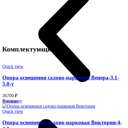
Комплектующие
Quick view
Опора освещения садово-парковая Венера-3.1-
3,0-т
26700
₽
Previous
В корзину
Quick view
Опора освещения садово-парковая Виктория-4-