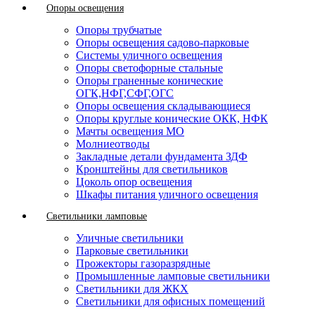
Опоры освещения
Опоры трубчатые
Опоры освещения садово-парковые
Системы уличного освещения
Опоры светофорные стальные
Опоры граненные конические
ОГК,НФГ,СФГ,ОГС
Опоры освещения складывающиеся
Опоры круглые конические ОКК, НФК
Мачты освещения МО
Молниеотводы
Закладные детали фундамента ЗДФ
Кронштейны для светильников
Цоколь опор освещения
Шкафы питания уличного освещения
Светильники ламповые
Уличные светильники
Парковые светильники
Прожекторы газоразрядные
Промышленные ламповые светильники
Светильники для ЖКХ
Светильники для офисных помещений