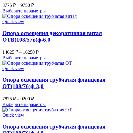
8775
₽
–
9750
₽
Этот
Выберите параметры
товар
имеет
Quick view
несколько
вариаций.
Опора освещения декоративная витая
Опции
ОТВ(108/57в)ф-6,0
можно
выбрать
14625
₽
–
16250
₽
на
Этот
Выберите параметры
странице
товар
товара.
имеет
Quick view
несколько
вариаций.
Опора освещения трубчатая фланцевая
Опции
ОТ(108/76)ф-3,0
можно
выбрать
7875
₽
–
9200
₽
на
Этот
Выберите параметры
странице
товар
товара.
имеет
Quick view
несколько
вариаций.
Опора освещения трубчатая фланцевая
Опции