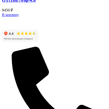
ОТ(108/76)ф-4,0
можно
выбрать
9450
₽
на
В корзину
странице
товара.