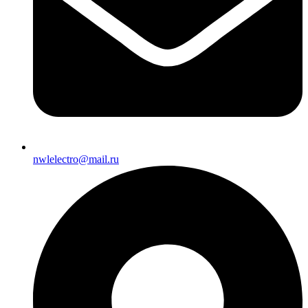
nwlelectro@mail.ru