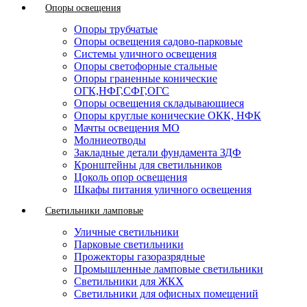
Опоры освещения
Опоры трубчатые
Опоры освещения садово-парковые
Системы уличного освещения
Опоры светофорные стальные
Опоры граненные конические
ОГК,НФГ,СФГ,ОГС
Опоры освещения складывающиеся
Опоры круглые конические ОКК, НФК
Мачты освещения МО
Молниеотводы
Закладные детали фундамента ЗДФ
Кронштейны для светильников
Цоколь опор освещения
Шкафы питания уличного освещения
Светильники ламповые
Уличные светильники
Парковые светильники
Прожекторы газоразрядные
Промышленные ламповые светильники
Светильники для ЖКХ
Светильники для офисных помещений