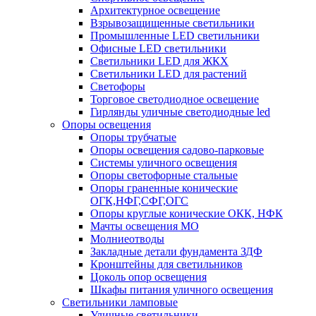
Архитектурное освещение
Взрывозащищенные светильники
Промышленные LED светильники
Офисные LED светильники
Cветильники LED для ЖКХ
Светильники LED для растений
Светофоры
Торговое светодиодное освещение
Гирлянды уличные светодиодные led
Опоры освещения
Опоры трубчатые
Опоры освещения садово-парковые
Системы уличного освещения
Опоры светофорные стальные
Опоры граненные конические
ОГК,НФГ,СФГ,ОГС
Опоры круглые конические ОКК, НФК
Мачты освещения МО
Молниеотводы
Закладные детали фундамента ЗДФ
Кронштейны для светильников
Цоколь опор освещения
Шкафы питания уличного освещения
Светильники ламповые
Уличные светильники