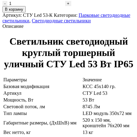
Количество
товара
В корзину
Светильник
Артикул:
СТУ Led 53-К
Категории:
Парковые светодиодные
светодиодный
светильники
,
Светодиодные светильники
круглый
Описание
торшерный
уличный
Светильник светодиодный
СТУ
Led
круглый торшерный
53
Вт
уличный СТУ Led 53 Вт IP65
IP65
Параметры
Значение
Базовая модификация
КСС 45х140 гр.
Артикул
СТУ Led 53
Мощность, Вт
53 Вт
Световой поток, лм
8745 Лм
Тип лампы
LED модуль 350х72 мм
520 х 150 мм,
Габаритные размеры, (ДхШхВ) мм
кронштейн 76х200 мм
Вес нетто, кг
13 кг