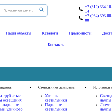
+7 (812) 334-18
14
+7 (964) 393-88
88
Наши объекты
Каталоги
Прайс-листы
Дост
Контакты
ещения
Светильники ламповые
Источники с
ы трубчатые
Уличные
Свето
ы освещения
светильники
лампы
о-парковые
Парковые
Люмин
емы уличного
светильники
лампы