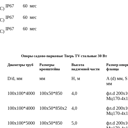
IP67
60 мес
С)
IP67
60 мес
С)
IP67
60 мес
С)
Опоры садово-парковые Тверь TV стальные 30 Вт
Диаметры труб
Размеры
Высота
Размер опор
кронштейна
надземной части
фланца
D/d, мм
мм
H, м
A (d) мм, S
мм
100х100*4000
100х50*850
4,0
фл.d 200х1
Мц170-4х1
100х100*4000
100х50*850х2
4,0
фл.d 200х1
Мц170-4х1
100х100*5000
100х50*850
5,0
фл.d 200х1