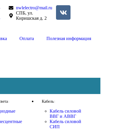
-
nwlelectro@mail.ru
СПБ, ул.
-
Киришская д. 2
авка
Оплата
Полезная информация
вета
Кабель
диодные
Кабель силовой
ВВГ и АВВГ
есцентные
Кабель силовой
СИП