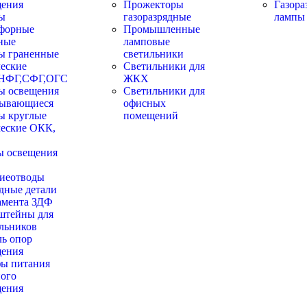
щения
Прожекторы
Газора
ы
газоразрядные
лампы
офорные
Промышленные
ные
ламповые
ы граненные
светильники
еские
Светильники для
НФГ,СФГ,ОГС
ЖКХ
ы освещения
Светильники для
дывающиеся
офисных
ы круглые
помещений
ческие ОКК,
ы освещения
иеотводы
дные детали
амента ЗДФ
штейны для
льников
ь опор
щения
ы питания
ого
щения