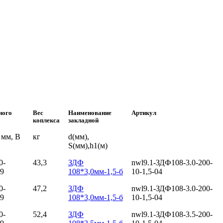
ного
Вес
Наименование
Артикул
коплекса
закладной
 мм, B
кг
d(мм),
S(мм),h1(м)
0-
43,3
ЗДФ
nwl9.1-ЗДФ108-3.0-200-
9
108*3,0мм-1,5-б
10-1,5-04
0-
47,2
ЗДФ
nwl9.1-ЗДФ108-3.0-200-
9
108*3,0мм-1,5-б
10-1,5-04
0-
52,4
ЗДФ
nwl9.1-ЗДФ108-3.5-200-