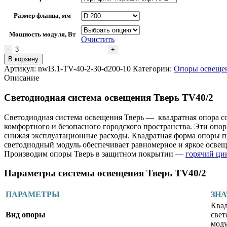
Размер фланца, мм
Мощность модуля, Вт
Очистить
В корзину
Артикул:
nwl3.1-ТV-40-2-30-d200-10
Категории:
Опоры освеще
Описание
Светодиодная система освещения Тверь TV40/2
Светодиодная система освещения Тверь — квадратная опора со
комфортного и безопасного городского пространства. Эти оп
снижая эксплуатационные расходы. Квадратная форма опоры п
светодиодный модуль обеспечивает равномерное и яркое освещ
Производим опоры Тверь в защитном покрытии —
горячий ци
Параметры системы освещения Тверь TV40/2
ПАРАМЕТРЫ
ЗН
Квад
Вид опоры
све
мод