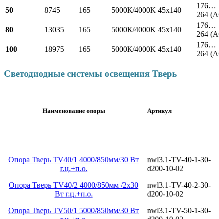
176…
50
8745
165
5000К/4000K
45х140
264 (A
176…
80
13035
165
5000К/4000K
45х140
264 (A
176…
100
18975
165
5000К/4000K
45х140
264 (A
Светодиодные системы освещения Тверь
Наименование опоры
Артикул
Опора Тверь TV40/1 4000/850мм/30 Вт
nwl3.1-ТV-40-1-30-
г.ц.+п.о.
d200-10-02
Опора Тверь TV40/2 4000/850мм /2х30
nwl3.1-ТV-40-2-30-
Вт г.ц.+п.о.
d200-10-02
Опора Тверь TV50/1 5000/850мм/30 Вт
nwl3.1-ТV-50-1-30-