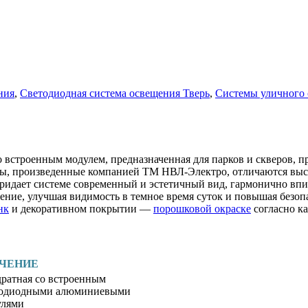
ния
,
Светодиодная система освещения Тверь
,
Системы уличного
 встроенным модулем, предназначенная для парков и скверов, п
оры, произведенные компанией ТМ НВЛ-Электро, отличаются выс
ридает системе современный и эстетичный вид, гармонично впи
ение, улучшая видимость в темное время суток и повышая безоп
нк
и декоративном покрытии —
порошковой окраске
согласно к
АЧЕНИЕ
ратная со встроенным
тодиодными алюминиевыми
улями