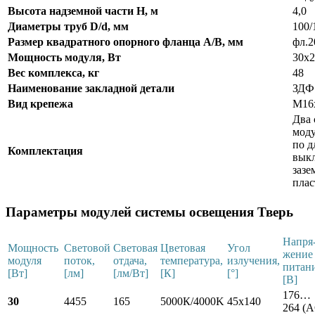
Высота надземной части Н, м
4,0
Диаметры труб D/d, мм
100/
Размер квадратного опорного фланца А/В, мм
фл.2
Мощность модуля, Вт
30х2
Вес комплекса, кг
48
Наименование закладной детали
ЗДФ 
Вид крепежа
М16
Два
моду
по д
Комплектация
выкл
зазе
плас
Параметры модулей системы освещения Тверь
Напря
Мощность
Световой
Световая
Цветовая
Угол
жение
модуля
поток,
отдача,
температура,
излучения,
питани
[Вт]
[лм]
[лм/Вт]
[К]
[°]
[В]
176…
30
4455
165
5000К/4000K
45х140
264 (A