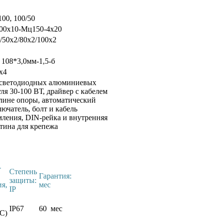
100, 100/50
00х10-Мц150-4х20
/50х2/80х2/100х2
108*3,0мм-1,5-б
х4
 светодиодных алюминиевых
ля 30-100 ВТ, драйвер с кабелем
лине опоры, автоматический
ючатель, болт и кабель
мления, DIN-рейка и внутренняя
тина для крепежа
-
Степень
Гарантия:
защиты:
я,
мес
IP
IP67
60 мес
С)