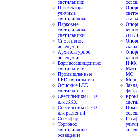
светильники
осве
Прожектора
Опор
уличные
свет
светодиодные
сталь
Парковые
Опор
светодиодные
конич
светильники
ОГК,
Спортивное
Опор
освещение
скла
Архитектурное
Опор
освещение
кони
Взрывозащищенные
НФК
светильники
Мачт
Промышленные
МО
LED светильники
Молн
Офисные LED
Закла
светильники
фунд
Cветильники LED
Крон
для ЖКХ
свети
Светильники LED
Цокол
для растений
осве
Светофоры
Шкаф
Торговое
уличн
светодиодное
осве
освещение