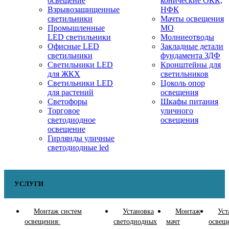
освещение
конические ОКК,
Взрывозащищенные
НФК
светильники
Мачты освещения
Промышленные
МО
LED светильники
Молниеотводы
Офисные LED
Закладные детали
светильники
фундамента ЗДФ
Cветильники LED
Кронштейны для
для ЖКХ
светильников
Светильники LED
Цоколь опор
для растений
освещения
Светофоры
Шкафы питания
Торговое
уличного
светодиодное
освещения
освещение
Гирлянды уличные
светодиодные led
УСЛУГИ
Монтаж систем
Установка
Монтаж
Уст
освещения
светодиодных
мачт
освещ