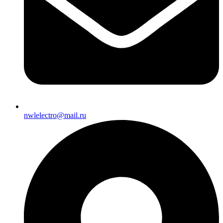
nwlelectro@mail.ru