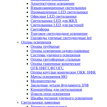
Архитектурное освещение
Взрывозащищенные светильники
Промышленные LED светильники
Офисные LED светильники
Cветильники LED для ЖКХ
Светильники LED для растений
Светофоры
Торговое светодиодное освещение
Гирлянды уличные светодиодные led
Опоры освещения
Опоры трубчатые
Опоры освещения садово-парковые
Системы уличного освещения
Опоры светофорные стальные
Опоры граненные конические
ОГК,НФГ,СФГ,ОГС
Опоры круглые конические ОКК, НФК
Мачты освещения МО
Молниеотводы
Закладные детали фундамента ЗДФ
Кронштейны для светильников
Цоколь опор освещения
Шкафы питания уличного освещения
Светильники ламповые
Уличные светильники