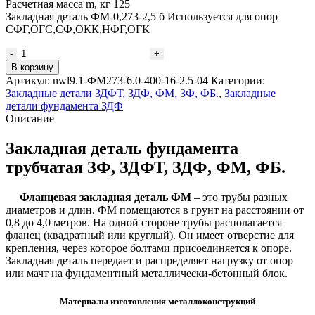
Расчетная масса m, кг 125
Закладная деталь ФМ-0,273-2,5 б Используется для опор
СФГ,ОГС,СФ,ОКК,НФГ,ОГК
Количество
товара
В корзину
Закладная
Артикул:
nwl9.1-ФМ273-6.0-400-16-2.5-04
Категории:
деталь
Закладные детали ЗДФТ, ЗДФ, ФМ, ЗФ, ФБ.
,
Закладные
ФМ-0,273-
детали фундамента ЗДФ
2,5-
Описание
б
Закладная деталь фундамента
трубчатая ЗФ, ЗДФТ, ЗДФ, ФМ, ФБ.
Фланцевая закладная деталь ФМ
– это трубы разных
диаметров и длин. ФМ помещаются в грунт на расстоянии от
0,8 до 4,0 метров. На одной стороне трубы располагается
фланец (квадратный или круглый). Он имеет отверстие для
крепления, через которое болтами присоединяется к опоре.
Закладная деталь передает и распределяет нагрузку от опор
или мачт на фундаментный металлически-бетонный блок.
Материалы изготовления металлоконструкций