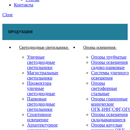
Контакты
Close
ПРОДУКЦИЯ
Светодиодные светильники
Опоры освещения
Уличные
Опоры трубчатые
светодиодные
Опоры освещения
светильники
садово-парковые
Магистральные
Системы уличного
светильники
освещения
Прожектора
Опоры
уличные
светофорные
светодиодные
стальные
Парковые
Опоры граненные
светодиодные
конические
светильники
ОГК,НФГ,СФГ,ОГ
Спортивное
Опоры освещения
освещение
складывающиеся
Архитектурное
Опоры круглые