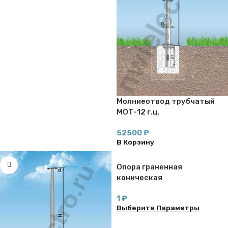
Молниеотвод трубчатый
МОТ-12 г.ц.
52500
₽
В Корзину
Опора граненная
коническая
складывающаяся
1
₽
ОГСКЛ-12,0-ф
Выберите Параметры