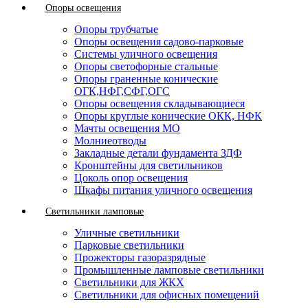
Опоры освещения
Опоры трубчатые
Опоры освещения садово-парковые
Системы уличного освещения
Опоры светофорные стальные
Опоры граненные конические
ОГК,НФГ,СФГ,ОГС
Опоры освещения складывающиеся
Опоры круглые конические ОКК, НФК
Мачты освещения МО
Молниеотводы
Закладные детали фундамента ЗДФ
Кронштейны для светильников
Цоколь опор освещения
Шкафы питания уличного освещения
Светильники ламповые
Уличные светильники
Парковые светильники
Прожекторы газоразрядные
Промышленные ламповые светильники
Светильники для ЖКХ
Светильники для офисных помещений