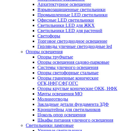
Архитектурное освещение
Взрывозащищенные светильники
Промышленные LED светильники
Офисные LED светильники
Cветильники LED для ЖКХ
Светильники LED для растений
Светофоры
Торговое светодиодное освещение
Гирлянды уличные светодиодные led
Опоры освещения
Опоры трубчатые
Опоры освещения садово-парковые
Системы уличного освещения
Опоры светофорные стальные
Опоры граненные конические
ОГК,НФГ,СФГ,ОГС
Опоры круглые конические ОКК, НФК
Мачты освещения МО
Молниеотводы
Закладные детали фундамента ЗДФ
Кронштейны для светильников
Цоколь опор освещения
Шкафы питания уличного освещения
Светильники ламповые
Уличные светильники