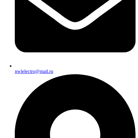
nwlelectro@mail.ru