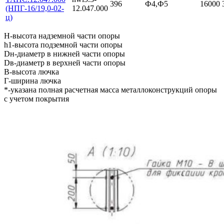
396
Ф4,Ф5
16000
(НПГ-16/19,0-02-
12.047.000
ц)
Н-высота надземной части опоры
h1-высота подземной части опоры
Dн-диаметр в нижней части опоры
Dв-диаметр в верхней части опоры
В-высота лючка
Г-ширина лючка
*-указана полная расчетная масса металлоконструкций опоры
с учетом покрытия