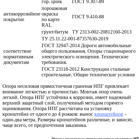
гор. цинк
ГОСТ 9.307-89
порошковая
антикоррозийное
окраска
ГОСТ 9.410-88
покрытие
по карте
RAL
грунт/битум
ТУ 2313-002-20812160-2013
ТУ 25.11.22-001-87357630-2019
ГОСТ 32947-2014 Дороги автомобильные
соответствие
общего пользования. Опоры стационарного
нормативным
электрического освещения. Технические
документам
требования.
ГОСТ 23118-2012 Конструкции стальные
строительные. Общие технические условия
Опора несиловая прямостоечная граненая НПГ привлекает
внимание легкостью и прочностью. Монтаж опор очень
легкий. Опора НПГ устойчива к коррозии, имеет надежный
верхний защитный слой, полученный методом горячего
оцинкования. Опора НПГ рассчитана на установку
кронштейна от одного до 4 рожков: вынос
кронштейнов
–
один-два метра. Размеры кронштейнов различные, и зависят,
чаще всего, от предпочтения заказника.