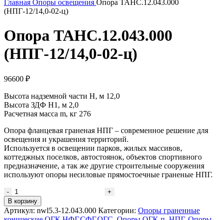
Главная
Опоры освещения
Опора ТАНС.12.043.000
(НПГ-12/14,0-02-ц)
Опора ТАНС.12.043.000
(НПГ-12/14,0-02-ц)
96600
₽
Высота надземной части H, м 12,0
Высота ЗДФ Н1, м 2,0
Расчетная масса m, кг 276
Опора фланцевая граненая НПГ – современное решение для
освещения и украшения территорий.
Используется в освещении парков, жилых массивов,
коттеджных поселков, автостоянок, объектов спортивного
предназначение, а так же другие строительные сооружения
используют опоры несиловые прямостоечные граненые НПГ.
Количество
товара
В корзину
Опора
Артикул:
nwl5.3-12.043.000
Категории:
Опоры граненные
ТАНС.12.043.000
конические ОГК,НФГ,СФГ,ОГС
,
Опоры ОГК-п, НПГ
,
Опоры