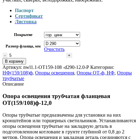
Паспорт
Сертификат
Листовка
Покрытие
Размер фланца, мм
Очистить
Количество
товара
В корзину
Опора
Артикул:
nwl1.1-ОТ159-108 -d290-12.0-Р
Категории:
освещения
НФ(159/108)ф
,
Опоры освещения
,
Опоры ОТ-ф, НФ
,
Опоры
трубчатая
трубчатые
фланцевая
Описание
ОТ(159/108)ф-12,0
Опора освещения трубчатая фланцевая
ОТ(159/108)ф-12,0
Опоры трубчатые предназначены для установки на них
кронштейнов или торшерных светильников. Устанавливаются
опоры освещения трубчатые на закладную деталь в
подготовленном котловане в грунте глубиной от 0,8 до 2
метров. Опора освещения и закладная деталь соединяются с