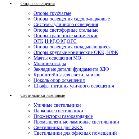
Опоры освещения
Опоры трубчатые
Опоры освещения садово-парковые
Системы уличного освещения
Опоры светофорные стальные
Опоры граненные конические
ОГК,НФГ,СФГ,ОГС
Опоры освещения складывающиеся
Опоры круглые конические ОКК, НФК
Мачты освещения МО
Молниеотводы
Закладные детали фундамента ЗДФ
Кронштейны для светильников
Цоколь опор освещения
Шкафы питания уличного освещения
Светильники ламповые
Уличные светильники
Парковые светильники
Прожекторы газоразрядные
Промышленные ламповые светильники
Светильники для ЖКХ
Светильники для офисных помещений