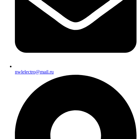
nwlelectro@mail.ru