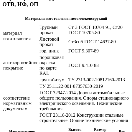
ОТВ, НФ, ОП
Материалы изготовления металлоконструкций
Трубный
Ст-3 ГОСТ 10704-91, Ст20
прокат
ГОСТ 10705-80
материал
изготовления
Листовой
Ст3сп5 ГОСТ 14637-89
прокат
гор. цинк
ГОСТ 9.307-89
порошковая
антикоррозийное
окраска
ГОСТ 9.410-88
покрытие
по карте
RAL
грунт/битум
ТУ 2313-002-20812160-2013
ТУ 25.11.22-001-87357630-2019
ГОСТ 32947-2014 Дороги автомобильные
соответствие
общего пользования. Опоры стационарного
нормативным
электрического освещения. Технические
документам
требования.
ГОСТ 23118-2012 Конструкции стальные
строительные. Общие технические условия
Высота
Размер
Наименование
Вес