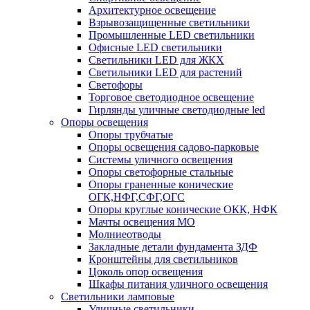
Архитектурное освещение
Взрывозащищенные светильники
Промышленные LED светильники
Офисные LED светильники
Cветильники LED для ЖКХ
Светильники LED для растений
Светофоры
Торговое светодиодное освещение
Гирлянды уличные светодиодные led
Опоры освещения
Опоры трубчатые
Опоры освещения садово-парковые
Системы уличного освещения
Опоры светофорные стальные
Опоры граненные конические
ОГК,НФГ,СФГ,ОГС
Опоры круглые конические ОКК, НФК
Мачты освещения МО
Молниеотводы
Закладные детали фундамента ЗДФ
Кронштейны для светильников
Цоколь опор освещения
Шкафы питания уличного освещения
Светильники ламповые
Уличные светильники