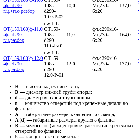
-фл.d290
108 -
10,0
Мц230-
137,0
г.ц.+п.о.разбор
d290-
6х26
10.0-Р-02
nwl1.1-
ОТ(159/108)ф-11,0
ОТ159-
фл.d290х16-
-фл.d290
108 -
11,0
Мц230-
164,0
г.ц.разбор
d290-
6х26
11.0-Р-01
nwl1.1-
ОТ(159/108)ф-12,0
ОТ159-
фл.d290х16-
-фл.d290
108 -
12,0
Мц230-
177,0
г.ц.разбор
d290-
6х26
12.0-Р-01
Н —
высота надземной части;
D —
диаметр нижней трубы опоры;
d —
диаметр верхней трубы опоры;
n —
количество отверстий под крепежные детали во
фланце;
A —
габаритные размеры квадратного фланца;
A (d) —
габаритные размеры круглого фланца;
В —
межосевое (межцентровое) расстояние крепежных
отверстий во фланце;
S —
толщина стенки металла;