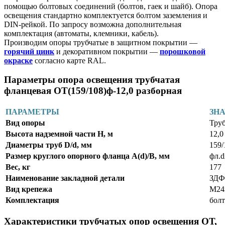
помощью болтовых соединений (болтов, гаек и шайб). Опора
освещения стандартно комплектуется болтом заземления и
DIN-рейкой. По запросу возможна дополнительная
комплектация (автоматы, клемники, кабель).
Производим опоры трубчатые в защитном покрытии —
горячий цинк
и декоративном покрытии —
порошковой
окраске
согласно карте RAL.
Параметры опора освещения трубчатая
фланцевая ОТ(159/108)ф-12,0 разборная
ПАРАМЕТРЫ
ЗН
Вид опоры
Труб
Высота надземной части Н, м
12,0
Диаметры труб D/d, мм
159/
Размер круглого опорного фланца А(d)/В, мм
фл.
Вес, кг
177
Наименование закладной детали
ЗДФ
Вид крепежа
М24
Комплектация
болт
Характеристики трубчатых опор освещения ОТ,