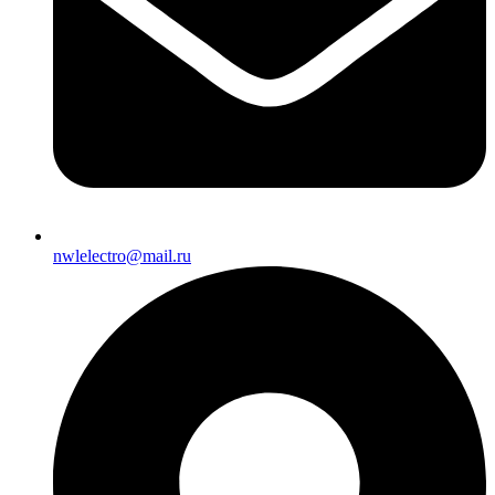
nwlelectro@mail.ru