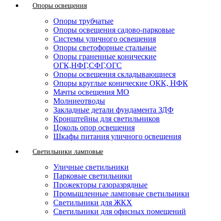
Опоры освещения
Опоры трубчатые
Опоры освещения садово-парковые
Системы уличного освещения
Опоры светофорные стальные
Опоры граненные конические
ОГК,НФГ,СФГ,ОГС
Опоры освещения складывающиеся
Опоры круглые конические ОКК, НФК
Мачты освещения МО
Молниеотводы
Закладные детали фундамента ЗДФ
Кронштейны для светильников
Цоколь опор освещения
Шкафы питания уличного освещения
Светильники ламповые
Уличные светильники
Парковые светильники
Прожекторы газоразрядные
Промышленные ламповые светильники
Светильники для ЖКХ
Светильники для офисных помещений