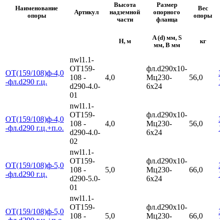
Высота
Размер
Наименование
Вес
Артикул
надземной
опорного
опоры
опоры
части
фланца
A (d) мм, S
H, м
кг
мм, B мм
nwl1.1-
ОТ159-
фл.d290х10-
ОТ(159/108)ф-4,0
108 -
4,0
Мц230-
56,0
-фл.d290 г.ц.
d290-4.0-
6х24
01
nwl1.1-
ОТ159-
фл.d290х10-
ОТ(159/108)ф-4,0
108 -
4,0
Мц230-
56,0
-фл.d290 г.ц.+п.о.
d290-4.0-
6х24
02
nwl1.1-
ОТ159-
фл.d290х10-
ОТ(159/108)ф-5,0
108 -
5,0
Мц230-
66,0
-фл.d290 г.ц.
d290-5.0-
6х24
01
nwl1.1-
ОТ159-
фл.d290х10-
ОТ(159/108)ф-5,0
108 -
5,0
Мц230-
66,0