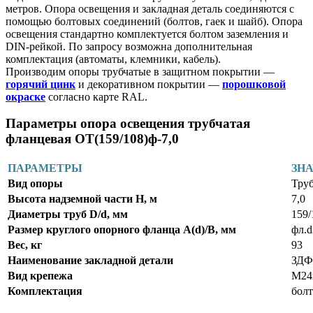
метров. Опора освещения и закладная деталь соединяются с
помощью болтовых соединений (болтов, гаек и шайб). Опора
освещения стандартно комплектуется болтом заземления и
DIN-рейкой. По запросу возможна дополнительная
комплектация (автоматы, клемники, кабель).
Производим опоры трубчатые в защитном покрытии —
горячий цинк
и декоративном покрытии —
порошковой
окраске
согласно карте RAL.
Параметры опора освещения трубчатая
фланцевая ОТ(159/108)ф-7,0
ПАРАМЕТРЫ
ЗН
Вид опоры
Труб
Высота надземной части Н, м
7,0
Диаметры труб D/d, мм
159/
Размер круглого опорного фланца А(d)/В, мм
фл.
Вес, кг
93
Наименование закладной детали
ЗДФ
Вид крепежа
М24
Комплектация
болт