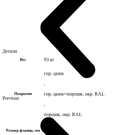
Детали
93 кг
Вес
гор. цинк
,
гор. цинк+порошк. окр. RAL
Покрытие
Previous
,
порошк. окр. RAL
D 290
Размер фланца, мм