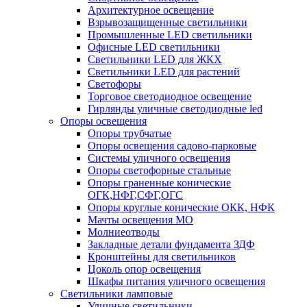
Архитектурное освещение
Взрывозащищенные светильники
Промышленные LED светильники
Офисные LED светильники
Cветильники LED для ЖКХ
Светильники LED для растений
Светофоры
Торговое светодиодное освещение
Гирлянды уличные светодиодные led
Опоры освещения
Опоры трубчатые
Опоры освещения садово-парковые
Системы уличного освещения
Опоры светофорные стальные
Опоры граненные конические
ОГК,НФГ,СФГ,ОГС
Опоры круглые конические ОКК, НФК
Мачты освещения МО
Молниеотводы
Закладные детали фундамента ЗДФ
Кронштейны для светильников
Цоколь опор освещения
Шкафы питания уличного освещения
Светильники ламповые
Уличные светильники