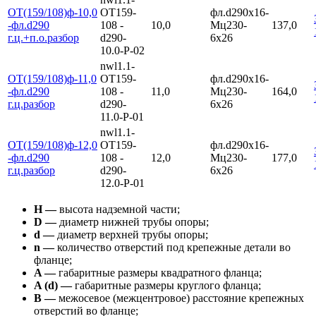
ОТ(159/108)ф-10,0
ОТ159-
фл.d290х16-
-фл.d290
108 -
10,0
Мц230-
137,0
г.ц.+п.о.разбор
d290-
6х26
10.0-Р-02
nwl1.1-
ОТ(159/108)ф-11,0
ОТ159-
фл.d290х16-
-фл.d290
108 -
11,0
Мц230-
164,0
г.ц.разбор
d290-
6х26
11.0-Р-01
nwl1.1-
ОТ(159/108)ф-12,0
ОТ159-
фл.d290х16-
-фл.d290
108 -
12,0
Мц230-
177,0
г.ц.разбор
d290-
6х26
12.0-Р-01
Н —
высота надземной части;
D —
диаметр нижней трубы опоры;
d —
диаметр верхней трубы опоры;
n —
количество отверстий под крепежные детали во
фланце;
A —
габаритные размеры квадратного фланца;
A (d) —
габаритные размеры круглого фланца;
В —
межосевое (межцентровое) расстояние крепежных
отверстий во фланце;