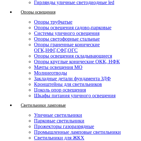
Гирлянды уличные светодиодные led
Опоры освещения
Опоры трубчатые
Опоры освещения садово-парковые
Системы уличного освещения
Опоры светофорные стальные
Опоры граненные конические
ОГК,НФГ,СФГ,ОГС
Опоры освещения складывающиеся
Опоры круглые конические ОКК, НФК
Мачты освещения МО
Молниеотводы
Закладные детали фундамента ЗДФ
Кронштейны для светильников
Цоколь опор освещения
Шкафы питания уличного освещения
Светильники ламповые
Уличные светильники
Парковые светильники
Прожекторы газоразрядные
Промышленные ламповые светильники
Светильники для ЖКХ