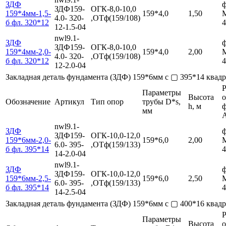
ЗДФ
ф
ЗДФ159-
ОГК-8,0-10,0
159*4мм-1,5-
159*4,0
1,50
4.0- 320-
,ОТф(159/108)
б фл. 320*12
4
12-1.5-04
nwl9.1-
ЗДФ
ф
ЗДФ159-
ОГК-8,0-10,0
159*4мм-2,0-
159*4,0
2,00
4.0- 320-
,ОТф(159/108)
б фл. 320*12
4
12-2.0-04
Закладная деталь фундамента (ЗДФ) 159*6мм с ▢ 395*14 ква
Р
Параметры
Высота
Обозначение
Артикул
Тип опор
трубы D*s,
h, м
мм
nwl9.1-
ЗДФ
ф
ЗДФ159-
ОГК-10,0-12,0
159*6мм-2,0-
159*6,0
2,00
6.0- 395-
,ОТф(159/133)
б фл. 395*14
4
14-2.0-04
nwl9.1-
ЗДФ
ф
ЗДФ159-
ОГК-10,0-12,0
159*6мм-2,5-
159*6,0
2,50
6.0- 395-
,ОТф(159/133)
б фл. 395*14
4
14-2.5-04
Закладная деталь фундамента (ЗДФ) 159*6мм с ▢ 400*16 ква
Р
Параметры
Высота