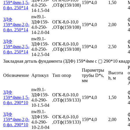
159*4мм-1,5-
159*4,0
1,50
4.0-250-
,ОТф(159/108)
б фл. 250*14
4
14-1.5-04
nwl9.1-
ЗДФ
ф
ЗДФ159-
ОГК-8,0-10,0
159*4мм-2,0-
159*4,0
2,00
4.0-250-
,ОТф(159/108)
б фл. 250*14
4
14-2.0-04
nwl9.1-
ЗДФ
ф
ЗДФ159-
ОГК-8,0-10,0
159*4мм-2,5-
159*4,0
2,50
4.0-250-
,ОТф(159/108)
б фл. 250*14
4
14-2.5-04
Закладная деталь фундамента (ЗДФ) 159*4мм с ▢ 290*10 ква
Р
Параметры
Высота
Обозначение
Артикул
Тип опор
трубы D*s,
h, м
мм
nwl9.1-
ЗДФ
ф
ЗДФ159-
ОГК-8,0-10,0
159*4мм-1,5-
159*4,0
1,50
4.0-290-
,ОТф(159/133)
б фл. 290*10
4
10-1.5-04
nwl9.1-
ЗДФ
ф
ЗДФ159-
ОГК-8,0-10,0
159*4мм-2,0-
159*4,0
2,00
4.0-290-
,ОТф(159/133)
б фл. 290*10
4
10-2.0-04