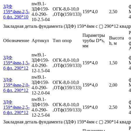
nwl9.1-
ЗДФ
ф
ЗДФ159-
ОГК-8,0-10,0
159*4мм-2,5-
159*4,0
2,50
4.0-290-
,ОТф(159/133)
б фл. 290*10
4
10-2.5-04
Закладная деталь фундамента (ЗДФ) 159*4мм с ▢ 290*12 ква
Р
Параметры
Высота
Обозначение
Артикул
Тип опор
трубы D*s,
h, м
мм
nwl9.1-
ЗДФ
ф
ЗДФ159-
ОГК-8,0-10,0
159*4мм-1,5-
159*4,0
1,50
4.0-290-
,ОТф(159/133)
б фл. 290*12
4
12-1.5-04
nwl9.1-
ЗДФ
ф
ЗДФ159-
ОГК-8,0-10,0
159*4мм-2,0-
159*4,0
2,00
4.0-290-
,ОТф(159/133)
б фл. 290*12
4
12-2.0-04
nwl9.1-
ЗДФ
ф
ЗДФ159-
ОГК-8,0-10,0
159*4мм-2,5-
159*4,0
2,50
4.0-290-
,ОТф(159/133)
б фл. 290*12
4
12-2.5-04
Закладная деталь фундамента (ЗДФ) 159*4мм с ▢ 290*14 ква
Р
Параметры