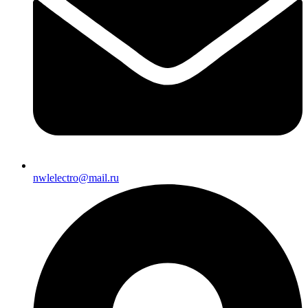
nwlelectro@mail.ru