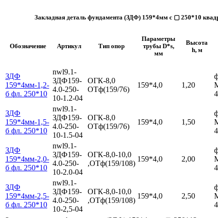
Закладная деталь фундамента (ЗДФ) 159*4мм с ▢ 250*10 ква
Параметры
Высота
Обозначение
Артикул
Тип опор
трубы D*s,
h, м
мм
nwl9.1-
ЗДФ
ф
ЗДФ159-
ОГК-8,0
159*4мм-1,2-
159*4,0
1,20
4.0-250-
ОТф(159/76)
б фл. 250*10
4
10-1.2-04
nwl9.1-
ЗДФ
ф
ЗДФ159-
ОГК-8,0
159*4мм-1,5-
159*4,0
1,50
4.0-250-
ОТф(159/76)
б фл. 250*10
4
10-1.5-04
nwl9.1-
ЗДФ
ф
ЗДФ159-
ОГК-8,0-10,0
159*4мм-2,0-
159*4,0
2,00
4.0-250-
,ОТф(159/108)
б фл. 250*10
4
10-2.0-04
nwl9.1-
ЗДФ
ф
ЗДФ159-
ОГК-8,0-10,0
159*4мм-2,5-
159*4,0
2,50
4.0-250-
,ОТф(159/108)
б фл. 250*10
4
10-2,5-04