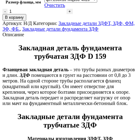
Размер фланца, мм
Очистить
Количество
товара
В корзину
Закладная
Артикул:
Н/Д
Категории:
Закладные детали ЗДФТ, ЗДФ, ФМ,
деталь
ЗФ, ФБ.
,
Закладные детали фундамента ЗДФ
фундамента
Описание
трубчатая
ЗДФ
Закладная деталь фундамента
0,159*4-
трубчатая ЗДФ D 159
1,5
Фланцевая закладная деталь
– это трубы разных диаметров
и длин.
ЗДФ
помещаются в грунт на расстоянии от 0,8 до 3
метров. На одной стороне трубы располагается фланец
(квадратный или круглый). Он имеет отверстие для
крепления, через которое болтами присоединяется к опоре.
Закладная деталь передает и распределяет нагрузку от опор
или мачт на фундаментный металлически-бетонный блок.
Закладные детали фундамента
трубчатые ЗДФ
Материалы изготовления ЗДФТ, ЗДФ