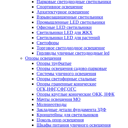
Парковые светодиодные светильники
Спортивное освещение
Архитектурное освещение
Взрывозащищенные светильники
Промышленные LED светильники
Офисные LED светильники
Cветильники LED для ЖКХ
Светильники LED для растений
Светофоры
Торговое светодиодное освещение
Гирлянды уличные светодиодные led
Опоры освещения
Опоры трубчатые
Опоры освещения садово-парковые
Системы уличного освещения
Опоры светофорные стальные
Опоры граненные конические
ОГК,НФГ,СФГ,ОГС
Опоры круглые конические ОКК, НФК
Мачты освещения МО
Молниеотводы
Закладные детали фундамента ЗДФ
Кронштейны для светильников
Цоколь опор освещения
Шкафы питания уличного освещения