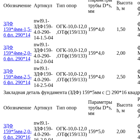
Высота
Обозначение
Артикул
Тип опор
трубы D*s,
h, м
мм
nwl9.1-
ЗДФ
ф
ЗДФ159-
ОГК-10,0-12,0
159*4мм-1,5-
159*4,0
1,50
4.0-290-
,ОТф(159/133)
б фл. 290*14
4
14-1.5-04
nwl9.1-
ЗДФ
ф
ЗДФ159-
ОГК-10,0-12,0
159*4мм-2,0-
159*4,0
2,00
4.0-290-
,ОТф(159/133)
б фл. 290*14
4
14-2.0-04
nwl9.1-
ЗДФ
ф
ЗДФ159-
ОГК-10,0-12,0
159*4мм-2,5-
159*4,0
2,50
4.0-290-
,ОТф(159/133)
б фл. 290*14
4
14-2.5-04
Закладная деталь фундамента (ЗДФ) 159*5мм с ▢ 290*16 ква
Р
Параметры
Высота
Обозначение
Артикул
Тип опор
трубы D*s,
h, м
мм
nwl9.1-
ЗДФ
ф
ЗДФ159-
ОГК-10,0-12,0
159*5мм-2,0-
159*5,0
2,00
4.0-290-
,ОТф(159/133)
б фл. 290*16
4
16-2.0-04