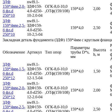
ЗДФ
nwl9.1-
ф
159*4мм-2,0-
ЗДФ159-
ОГК-8,0-10,0
159*4,0
2,00
б фл.d
4.0-d250-
,ОТф(159/108)
4
250*10
10-2.0-04
ЗДФ
nwl9.1-
ф
159*4мм-2,5-
ЗДФ159-
159*4,0
2,50
б фл.d
4.0-d250-
4
250*10
10-2,5-04
Закладная деталь фундамента (ЗДФ) 159*4мм с круглым фланц
Р
Параметры
Высота
Обозначение
Артикул
Тип опор
трубы D*s,
h, м
мм
ЗДФ
nwl9.1-
ф
159*4мм-1,5-
ЗДФ159-
ОГК-8,0-10,0
159*4,0
1,50
б фл.d
4.0-d250-
,ОТф(159/108)
6
250*12
12-1.5-04
ЗДФ
nwl9.1-
ф
159*4мм-2,0-
ЗДФ159-
ОГК-8,0-10,0
159*4,0
2,00
б фл.d
4.0-d250-
,ОТф(159/108)
6
250*12
12-2.0-04
ЗДФ
nwl9.1-
ф
159*4мм-2,5-
ЗДФ159-
ОГК-8,0-10,0
159*4,0
2,50
б фл.d
4.0-d250-
,ОТф(159/108)