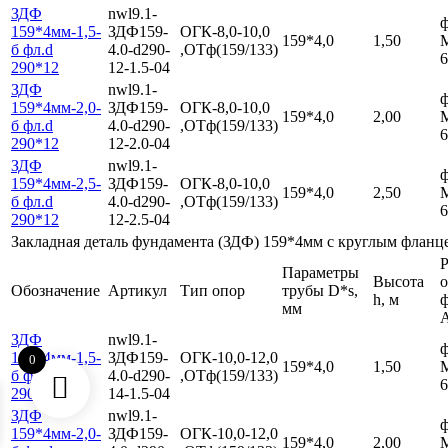
ЗДФ
nwl9.1-
ф
159*4мм-1,5-
ЗДФ159-
ОГК-8,0-10,0
159*4,0
1,50
б фл.d
4.0-d290-
,ОТф(159/133)
6
290*12
12-1.5-04
ЗДФ
nwl9.1-
ф
159*4мм-2,0-
ЗДФ159-
ОГК-8,0-10,0
159*4,0
2,00
б фл.d
4.0-d290-
,ОТф(159/133)
6
290*12
12-2.0-04
ЗДФ
nwl9.1-
ф
159*4мм-2,5-
ЗДФ159-
ОГК-8,0-10,0
159*4,0
2,50
б фл.d
4.0-d290-
,ОТф(159/133)
6
290*12
12-2.5-04
Закладная деталь фундамента (ЗДФ) 159*4мм с круглым фланц
Р
Параметры
Высота
Обозначение
Артикул
Тип опор
трубы D*s,
h, м
мм
ЗДФ
nwl9.1-
ф
159*4мм-1,5-
ЗДФ159-
ОГК-10,0-12,0
0
159*4,0
1,50
б фл.d
4.0-d290-
,ОТф(159/133)
6
290*14
14-1.5-04
ЗДФ
nwl9.1-
ф
159*4мм-2,0-
ЗДФ159-
ОГК-10,0-12,0
159*4,0
2,00