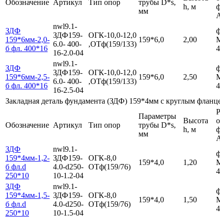
Обозначение
Артикул
Тип опор
трубы D*s,
h, м
мм
nwl9.1-
ЗДФ
ф
ЗДФ159-
ОГК-10,0-12,0
159*6мм-2,0-
159*6,0
2,00
6.0- 400-
,ОТф(159/133)
б фл. 400*16
4
16-2.0-04
nwl9.1-
ЗДФ
ф
ЗДФ159-
ОГК-10,0-12,0
159*6мм-2,5-
159*6,0
2,50
6.0- 400-
,ОТф(159/133)
б фл. 400*16
4
16-2.5-04
Закладная деталь фундамента (ЗДФ) 159*4мм с круглым фланц
Р
Параметры
Высота
Обозначение
Артикул
Тип опор
трубы D*s,
h, м
мм
ЗДФ
nwl9.1-
ф
159*4мм-1,2-
ЗДФ159-
ОГК-8,0
159*4,0
1,20
б фл.d
4.0-d250-
ОТф(159/76)
4
250*10
10-1.2-04
ЗДФ
nwl9.1-
ф
159*4мм-1,5-
ЗДФ159-
ОГК-8,0
159*4,0
1,50
б фл.d
4.0-d250-
ОТф(159/76)
4
250*10
10-1.5-04