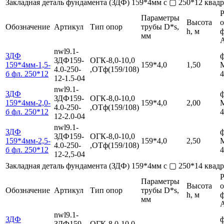
Закладная деталь фундамента (ЗДФ) 159*4мм с ▢ 250*12 ква
Р
Параметры
Высота
Обозначение
Артикул
Тип опор
трубы D*s,
h, м
мм
nwl9.1-
ЗДФ
ф
ЗДФ159-
ОГК-8,0-10,0
159*4мм-1,5-
159*4,0
1,50
4.0-250-
,ОТф(159/108)
б фл. 250*12
4
12-1.5-04
nwl9.1-
ЗДФ
ф
ЗДФ159-
ОГК-8,0-10,0
159*4мм-2,0-
159*4,0
2,00
4.0-250-
,ОТф(159/108)
б фл. 250*12
4
12-2.0-04
nwl9.1-
ЗДФ
ф
ЗДФ159-
ОГК-8,0-10,0
159*4мм-2,5-
159*4,0
2,50
4.0-250-
,ОТф(159/108)
б фл. 250*12
4
12-2,5-04
Закладная деталь фундамента (ЗДФ) 159*4мм с ▢ 250*14 ква
Р
Параметры
Высота
Обозначение
Артикул
Тип опор
трубы D*s,
h, м
мм
nwl9.1-
ЗДФ
ф
ЗДФ159-
ОГК-8,0-10,0