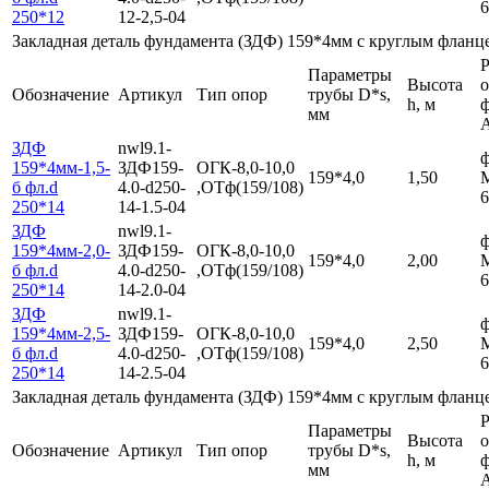
6
250*12
12-2,5-04
Закладная деталь фундамента (ЗДФ) 159*4мм с круглым фланц
Р
Параметры
Высота
Обозначение
Артикул
Тип опор
трубы D*s,
h, м
мм
ЗДФ
nwl9.1-
ф
159*4мм-1,5-
ЗДФ159-
ОГК-8,0-10,0
159*4,0
1,50
б фл.d
4.0-d250-
,ОТф(159/108)
6
250*14
14-1.5-04
ЗДФ
nwl9.1-
ф
159*4мм-2,0-
ЗДФ159-
ОГК-8,0-10,0
159*4,0
2,00
б фл.d
4.0-d250-
,ОТф(159/108)
6
250*14
14-2.0-04
ЗДФ
nwl9.1-
ф
159*4мм-2,5-
ЗДФ159-
ОГК-8,0-10,0
159*4,0
2,50
б фл.d
4.0-d250-
,ОТф(159/108)
6
250*14
14-2.5-04
Закладная деталь фундамента (ЗДФ) 159*4мм с круглым фланц
Р
Параметры
Высота
Обозначение
Артикул
Тип опор
трубы D*s,
h, м
мм