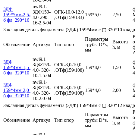
nwl9.1-
ЗДФ
ф
ЗДФ159-
ОГК-10,0-12,0
159*5мм-2,5-
159*5,0
2,50
4.0-290-
,ОТф(159/133)
б фл. 290*16
4
16-2.5-04
Закладная деталь фундамента (ЗДФ) 159*4мм с ▢ 320*10 ква
Р
Параметры
Высота
Обозначение
Артикул
Тип опор
трубы D*s,
h, м
мм
nwl9.1-
ЗДФ
ф
ЗДФ159-
ОГК-8,0-10,0
159*4мм-1,5-
159*4,0
1,50
4.0- 320-
,ОТф(159/108)
б фл. 320*10
4
10-1.5-04
nwl9.1-
ЗДФ
ф
ЗДФ159-
ОГК-8,0-10,0
159*4мм-2,0-
159*4,0
2,00
4.0- 320-
,ОТф(159/108)
б фл. 320*10
4
10-2.0-04
Закладная деталь фундамента (ЗДФ) 159*4мм с ▢ 320*12 ква
Р
Параметры
Высота
Обозначение
Артикул
Тип опор
трубы D*s,
h, м
мм
nwl9.1-