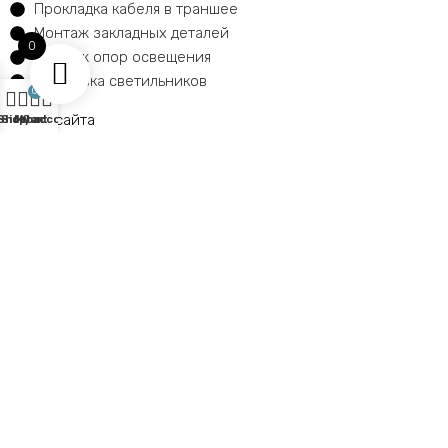
Прокладка кабеля в траншее
Монтаж закладных деталей
0
Монтаж опор освещения
Установка светильников
0
Карта сайта
Shop
Sidebar
My account
Cart