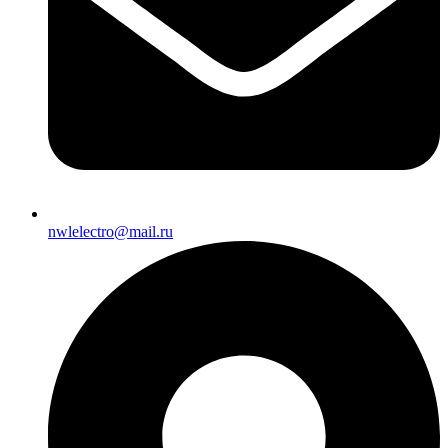
nwlelectro@mail.ru