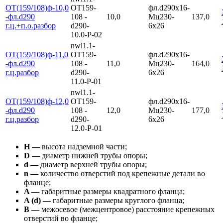
ОТ(159/108)ф-10,0
ОТ159-
фл.d290х16-
-фл.d290
108 -
10,0
Мц230-
137,0
г.ц.+п.о.разбор
d290-
6х26
10.0-Р-02
nwl1.1-
ОТ(159/108)ф-11,0
ОТ159-
фл.d290х16-
-фл.d290
108 -
11,0
Мц230-
164,0
г.ц.разбор
d290-
6х26
11.0-Р-01
nwl1.1-
ОТ(159/108)ф-12,0
ОТ159-
фл.d290х16-
-фл.d290
108 -
12,0
Мц230-
177,0
г.ц.разбор
d290-
6х26
12.0-Р-01
Н —
высота надземной части;
D —
диаметр нижней трубы опоры;
d —
диаметр верхней трубы опоры;
n —
количество отверстий под крепежные детали во
фланце;
A —
габаритные размеры квадратного фланца;
A (d) —
габаритные размеры круглого фланца;
В —
межосевое (межцентровое) расстояние крепежных
отверстий во фланце;