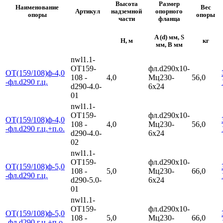
Высота
Размер
Наименование
Вес
Артикул
надземной
опорного
опоры
опоры
части
фланца
A (d) мм, S
H, м
кг
мм, B мм
nwl1.1-
ОТ159-
фл.d290х10-
ОТ(159/108)ф-4,0
108 -
4,0
Мц230-
56,0
-фл.d290 г.ц.
d290-4.0-
6х24
01
nwl1.1-
ОТ159-
фл.d290х10-
ОТ(159/108)ф-4,0
108 -
4,0
Мц230-
56,0
-фл.d290 г.ц.+п.о.
d290-4.0-
6х24
02
nwl1.1-
ОТ159-
фл.d290х10-
ОТ(159/108)ф-5,0
108 -
5,0
Мц230-
66,0
-фл.d290 г.ц.
d290-5.0-
6х24
01
nwl1.1-
ОТ159-
фл.d290х10-
ОТ(159/108)ф-5,0
108 -
5,0
Мц230-
66,0
-фл.d290 г.ц.+п.о.