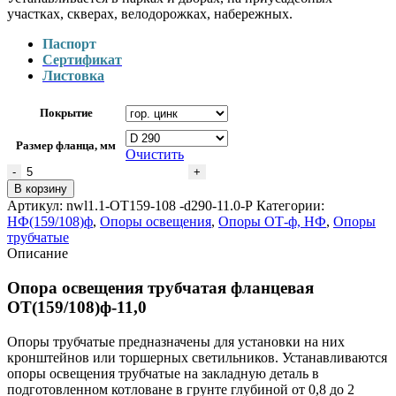
участках, скверах, велодорожках, набережных.
Паспорт
Сертификат
Листовка
Покрытие
Размер фланца, мм
Очистить
Количество
товара
В корзину
Опора
Артикул:
nwl1.1-ОТ159-108 -d290-11.0-Р
Категории:
освещения
НФ(159/108)ф
,
Опоры освещения
,
Опоры ОТ-ф, НФ
,
Опоры
трубчатая
трубчатые
фланцевая
Описание
ОТ(159/108)ф-11,0
Опора освещения трубчатая фланцевая
ОТ(159/108)ф-11,0
Опоры трубчатые предназначены для установки на них
кронштейнов или торшерных светильников. Устанавливаются
опоры освещения трубчатые на закладную деталь в
подготовленном котловане в грунте глубиной от 0,8 до 2