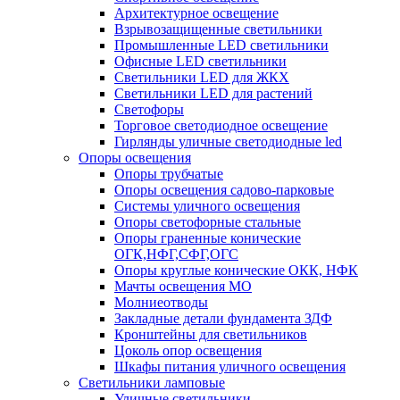
Архитектурное освещение
Взрывозащищенные светильники
Промышленные LED светильники
Офисные LED светильники
Cветильники LED для ЖКХ
Светильники LED для растений
Светофоры
Торговое светодиодное освещение
Гирлянды уличные светодиодные led
Опоры освещения
Опоры трубчатые
Опоры освещения садово-парковые
Системы уличного освещения
Опоры светофорные стальные
Опоры граненные конические
ОГК,НФГ,СФГ,ОГС
Опоры круглые конические ОКК, НФК
Мачты освещения МО
Молниеотводы
Закладные детали фундамента ЗДФ
Кронштейны для светильников
Цоколь опор освещения
Шкафы питания уличного освещения
Светильники ламповые
Уличные светильники