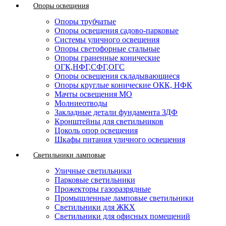
Опоры освещения
Опоры трубчатые
Опоры освещения садово-парковые
Системы уличного освещения
Опоры светофорные стальные
Опоры граненные конические
ОГК,НФГ,СФГ,ОГС
Опоры освещения складывающиеся
Опоры круглые конические ОКК, НФК
Мачты освещения МО
Молниеотводы
Закладные детали фундамента ЗДФ
Кронштейны для светильников
Цоколь опор освещения
Шкафы питания уличного освещения
Светильники ламповые
Уличные светильники
Парковые светильники
Прожекторы газоразрядные
Промышленные ламповые светильники
Светильники для ЖКХ
Светильники для офисных помещений