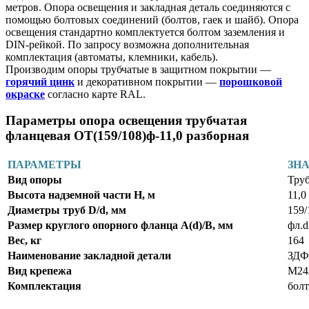
метров. Опора освещения и закладная деталь соединяются с
помощью болтовых соединений (болтов, гаек и шайб). Опора
освещения стандартно комплектуется болтом заземления и
DIN-рейкой. По запросу возможна дополнительная
комплектация (автоматы, клемники, кабель).
Производим опоры трубчатые в защитном покрытии —
горячий цинк
и декоративном покрытии —
порошковой
окраске
согласно карте RAL.
Параметры опора освещения трубчатая
фланцевая ОТ(159/108)ф-11,0 разборная
ПАРАМЕТРЫ
ЗН
Вид опоры
Труб
Высота надземной части Н, м
11,0
Диаметры труб D/d, мм
159/
Размер круглого опорного фланца А(d)/В, мм
фл.
Вес, кг
164
Наименование закладной детали
ЗДФ
Вид крепежа
М24
Комплектация
болт