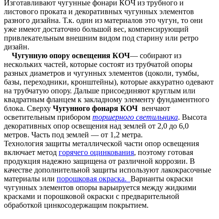
Изготавливают чугунные фонари КОЧ из трубного и
листового проката и декоративных чугунных элементов
разного дизайна. Т.к. один из материалов это чугун, то они
уже имеют достаточно большой вес, компенсирующий
привлекательным внешним видом под старину или ретро
дизайн.
Чугунную опору освещения КОЧ
— собирают из
нескольких частей, которые состоят из трубчатой опоры
разных диаметров и чугунных элементов (цоколи, тумбы,
базы, переходники, кронштейны), которые аккуратно одевают
на трубчатую опору. Дальше присоединяют круглым или
квадратным фланцем к закладному элементу фундаментного
блока. Сверху
Чугунного фонаря КОЧ
венчают
осветительным прибором
торшерного светильника
. Высота
декоративных опор освещения над землей от 2,0 до 6,0
метров. Часть под землей — от 1,2 метра.
Технология защиты металлической части опор освещения
включает метод
горячего оцинкования
, поэтому готовая
продукция надежно защищена от различной коррозии. В
качестве дополнительной защиты используют лакокрасочные
материалы или
порошковая окраска.
Варианты окраски
чугунных элементов опоры варьируется между жидкими
красками и порошковой окраски с предварительной
обработкой цинкосодержащим покрытием.