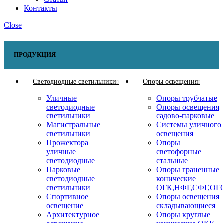
Контакты
Close
ПРОДУКЦИЯ
Светодиодные светильники
Опоры освещения
Уличные
Опоры трубчатые
светодиодные
Опоры освещения
светильники
садово-парковые
Магистральные
Системы уличного
светильники
освещения
Прожектора
Опоры
уличные
светофорные
светодиодные
стальные
Парковые
Опоры граненные
светодиодные
конические
светильники
ОГК,НФГ,СФГ,ОГ
Спортивное
Опоры освещения
освещение
складывающиеся
Архитектурное
Опоры круглые