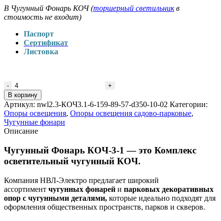
В Чугунный Фонарь КОЧ (
торшерный светильник
в
стоимость не входит)
Паспорт
Сертификат
Листовка
Количество
товара
В корзину
Чугунный
Артикул:
nwl2.3-КОЧ3.1-6-159-89-57-d350-10-02
Категории:
Фонарь
Опоры освещения
,
Опоры освещения садово-парковые
,
КОЧ-3-
Чугунные фонари
1-
Описание
6-
(159/89/57)
Чугунный Фонарь КОЧ-3-1 — это Комплекс
осветительный чугунный КОЧ.
Компания НВЛ-Электро предлагает широкий
ассортимент
чугунных фонарей
и
парковых декоративных
опор с чугунными деталями,
которые идеально подходят для
оформления общественных пространств, парков и скверов.