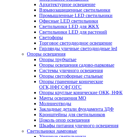
Архитектурное освещение
Взрывозащищенные светильники
Промышленные LED светильники
Офисные LED светильники
Cветильники LED для ЖКХ
Светильники LED для растений
Светофоры
Торговое светодиодное освещение
Гирлянды уличные светодиодные led
Опоры освещения
Опоры трубчатые
Опоры освещения садово-парковые
Системы уличного освещения
Опоры светофорные стальные
Опоры граненные конические
ОГК,НФГ,СФГ,ОГС
Опоры круглые конические ОКК, НФК
Мачты освещения МО
Молниеотводы
Закладные детали фундамента ЗДФ
Кронштейны для светильников
Цоколь опор освещения
Шкафы питания уличного освещения
Светильники ламповые
Уличные светильники