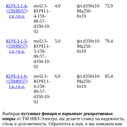
КОЧ-3-1-4-
nwl2.3-
4,0
фл.d350х10-
72,9
(159/89/57)
КОЧ3.1-
Мц250-
г.ц.+п.о.
4-159-
6х19
89-57-
d350-10-
02
КОЧ-3-1-5-
nwl2.3-
5,0
фл.d350х10-
79,4
(159/89/57)
КОЧ3.1-
Мц250-
г.ц.+п.о.
5-159-
6х19
89-57-
d350-10-
02
КОЧ-3-1-6-
nwl2.3-
6,0
фл.d350х10-
85,4
(159/89/57)
КОЧ3.1-
Мц250-
г.ц.+п.о.
6-159-
6х19
89-57-
d350-10-
02
Выбирая
чугунные фонари и парковые декоративные
опоры
от ТМ НВЛ-Электро, вы делаете ставку на надежность,
стиль и долговечность. Обратитесь к нам, и мы поможем вам