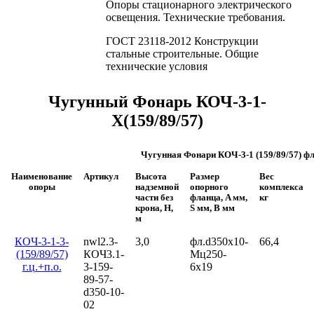
Опоры стационарного электрического
освещения. Технические требования.
ГОСТ 23118-2012 Конструкции
стальные строительные. Общие
технические условия
Чугунный Фонарь КОЧ-3-1-
Х(159/89/57)
Чугунная Фонари КОЧ-3-1 (159/89/57) фл
Наименование
Артикул
Высота
Размер
Вес
опоры
надземной
опорного
комплекса
части без
фланца, A мм,
кг
крона, H,
S мм, B мм
м
КОЧ-3-1-3-
nwl2.3-
3,0
фл.d350х10-
66,4
(159/89/57)
КОЧ3.1-
Мц250-
г.ц.+п.о.
3-159-
6х19
89-57-
d350-10-
02