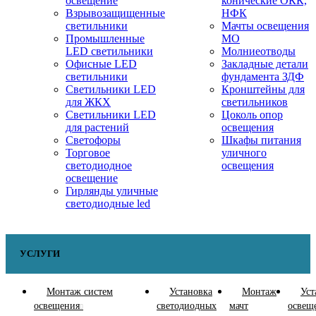
освещение
конические ОКК,
Взрывозащищенные
НФК
светильники
Мачты освещения
Промышленные
МО
LED светильники
Молниеотводы
Офисные LED
Закладные детали
светильники
фундамента ЗДФ
Cветильники LED
Кронштейны для
для ЖКХ
светильников
Светильники LED
Цоколь опор
для растений
освещения
Светофоры
Шкафы питания
Торговое
уличного
светодиодное
освещения
освещение
Гирлянды уличные
светодиодные led
УСЛУГИ
Монтаж систем
Установка
Монтаж
Уст
освещения
светодиодных
мачт
освещ