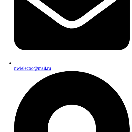
nwlelectro@mail.ru