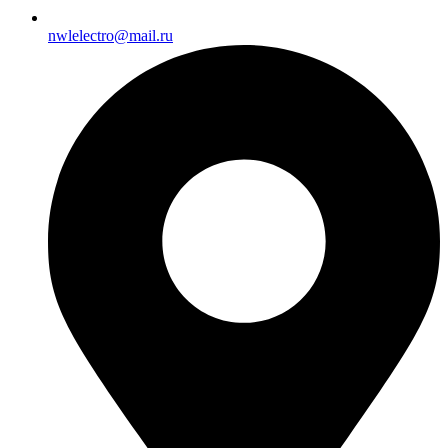
nwlelectro@mail.ru