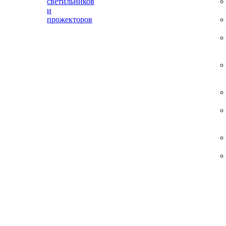
светильников
и
прожекторов