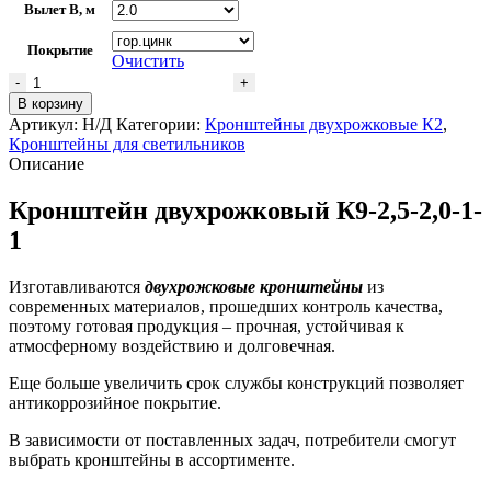
Вылет В, м
Покрытие
Очистить
Количество
товара
В корзину
Кронштейн
Артикул:
Н/Д
Категории:
Кронштейны двухрожковые К2
,
двухрожковый
Кронштейны для светильников
К9-
Описание
2,5-
2,0-
Кронштейн двухрожковый К9-2,5-2,0-1-
1-
1
1
Изготавливаются
двухрожковые кронштейны
из
современных материалов, прошедших контроль качества,
поэтому готовая продукция – прочная, устойчивая к
атмосферному воздействию и долговечная.
Еще больше увеличить срок службы конструкций позволяет
антикоррозийное покрытие.
В зависимости от поставленных задач, потребители смогут
выбрать кронштейны в ассортименте.