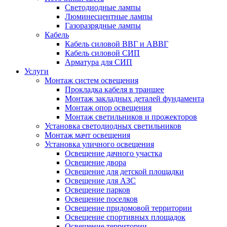
Светодиодные лампы
Люминесцентные лампы
Газоразрядные лампы
Кабель
Кабель силовой ВВГ и АВВГ
Кабель силовой СИП
Арматура для СИП
Услуги
Монтаж систем освещения
Прокладка кабеля в траншее
Монтаж закладных деталей фундамента
Монтаж опор освещения
Монтаж светильников и прожекторов
Установка светодиодных светильников
Монтаж мачт освещения
Установка уличного освещения
Освещение дачного участка
Освещение двора
Освещение для детской площадки
Освещение для АЗС
Освещение парков
Освещение поселков
Освещение придомовой территории
Освещение спортивных площадок
Освещение территории