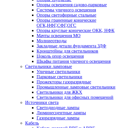
Опоры освещения садово-парковые
Системы уличного освещения
Опоры светофорные стальные
Опоры граненные конические
ОГК,НФГ,СФГ,ОГС
Опоры круглые конические ОКК, НФК
Мачты освещения МО
Молниеотводы
Закладные детали фундамента ЗДФ
Кронштейны для светильников
Цоколь опор освещения
Шкафы питания уличного освещения
Светильники ламповые
Уличные светильники
Парковые светильники
Прожекторы газоразрядные
Промышленные ламповые светильники
Светильники для ЖКХ
Светильники для офисных помещений
Источники света
Светодиодные лампы
Люминесцентные лампы
Газоразрядные лампы
Кабель