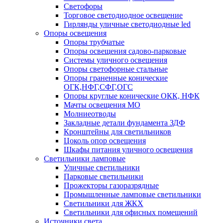
Светофоры
Торговое светодиодное освещение
Гирлянды уличные светодиодные led
Опоры освещения
Опоры трубчатые
Опоры освещения садово-парковые
Системы уличного освещения
Опоры светофорные стальные
Опоры граненные конические
ОГК,НФГ,СФГ,ОГС
Опоры круглые конические ОКК, НФК
Мачты освещения МО
Молниеотводы
Закладные детали фундамента ЗДФ
Кронштейны для светильников
Цоколь опор освещения
Шкафы питания уличного освещения
Светильники ламповые
Уличные светильники
Парковые светильники
Прожекторы газоразрядные
Промышленные ламповые светильники
Светильники для ЖКХ
Светильники для офисных помещений
Источники света