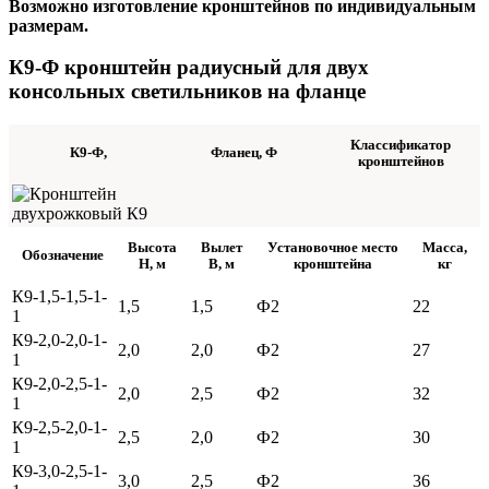
Возможно изготовление кронштейнов по индивидуальным
размерам.
К9-Ф кронштейн радиусный для двух
консольных светильников на фланце
Классификатор
К9-Ф,
Фланец, Ф
кронштейнов
Высота
Вылет
Установочное место
Масса,
Обозначение
H, м
B, м
кронштейна
кг
К9-1,5-1,5-1-
1,5
1,5
Ф2
22
1
К9-2,0-2,0-1-
2,0
2,0
Ф2
27
1
К9-2,0-2,5-1-
2,0
2,5
Ф2
32
1
К9-2,5-2,0-1-
2,5
2,0
Ф2
30
1
К9-3,0-2,5-1-
3,0
2,5
Ф2
36