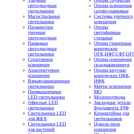
Уличные
Опоры трубчатые
светодиодные
Опоры освещения
светильники
садово-парковые
Магистральные
Системы уличного
светильники
освещения
Прожектора
Опоры
уличные
светофорные
светодиодные
стальные
Парковые
Опоры граненные
светодиодные
конические
светильники
ОГК,НФГ,СФГ,ОГ
Спортивное
Опоры освещения
освещение
складывающиеся
Архитектурное
Опоры круглые
освещение
конические ОКК,
Взрывозащищенные
НФК
светильники
Мачты освещения
Промышленные
МО
LED светильники
Молниеотводы
Офисные LED
Закладные детали
светильники
фундамента ЗДФ
Cветильники LED
Кронштейны для
для ЖКХ
светильников
Светильники LED
Цоколь опор
для растений
освещения