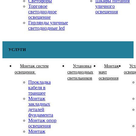
Светофоры
Шкафы питания
Торговое
уличного
светодиодное
освещения
освещение
Гирлянды уличные
светодиодные led
УСЛУГИ
Монтаж систем
Установка
Монтаж
Уст
освещения
светодиодных
мачт
освещ
светильников
освещения
Прокладка
кабеля в
траншее
Монтаж
закладных
деталей
фундамента
Монтаж опор
освещения
Монтаж