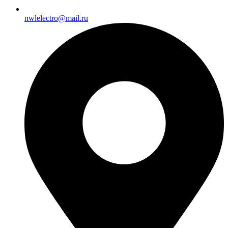
nwlelectro@mail.ru