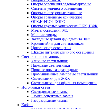
Опоры освещения садово-парковые
Системы уличного освещения
Опоры светофорные стальные
Опоры граненные конические
ОГК,НФГ,СФГ,ОГС
Опоры круглые конические ОКК, НФК
Мачты освещения МО
Молниеотводы
Закладные детали фундамента ЗДФ
Кронштейны для светильников
Цоколь опор освещения
Шкафы питания уличного освещения
Светильники ламповые
Уличные светильники
Парковые светильники
Прожекторы газоразрядные
Промышленные ламповые светильники
Светильники для ЖКХ
Светильники для офисных помещений
Источники света
Светодиодные лампы
Люминесцентные лампы
Газоразрядные лампы
Кабель