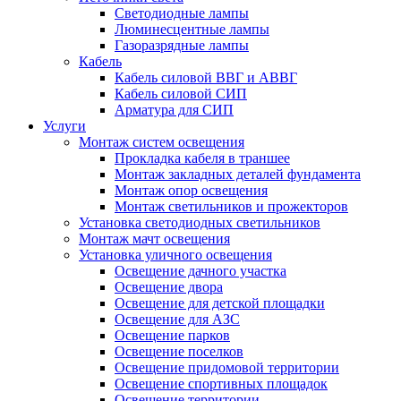
Светодиодные лампы
Люминесцентные лампы
Газоразрядные лампы
Кабель
Кабель силовой ВВГ и АВВГ
Кабель силовой СИП
Арматура для СИП
Услуги
Монтаж систем освещения
Прокладка кабеля в траншее
Монтаж закладных деталей фундамента
Монтаж опор освещения
Монтаж светильников и прожекторов
Установка светодиодных светильников
Монтаж мачт освещения
Установка уличного освещения
Освещение дачного участка
Освещение двора
Освещение для детской площадки
Освещение для АЗС
Освещение парков
Освещение поселков
Освещение придомовой территории
Освещение спортивных площадок
Освещение территории