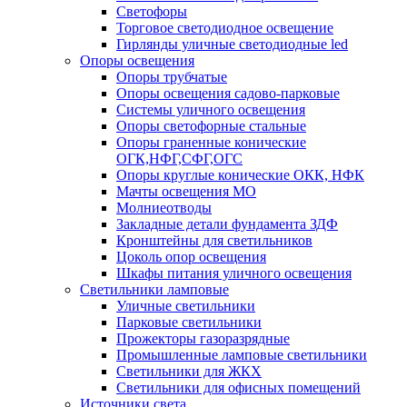
Светофоры
Торговое светодиодное освещение
Гирлянды уличные светодиодные led
Опоры освещения
Опоры трубчатые
Опоры освещения садово-парковые
Системы уличного освещения
Опоры светофорные стальные
Опоры граненные конические
ОГК,НФГ,СФГ,ОГС
Опоры круглые конические ОКК, НФК
Мачты освещения МО
Молниеотводы
Закладные детали фундамента ЗДФ
Кронштейны для светильников
Цоколь опор освещения
Шкафы питания уличного освещения
Светильники ламповые
Уличные светильники
Парковые светильники
Прожекторы газоразрядные
Промышленные ламповые светильники
Светильники для ЖКХ
Светильники для офисных помещений
Источники света