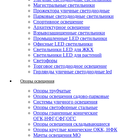
Магистральные светильники
Прожектора уличные светодиодные
Парковые светодиодные светильники
Спортивное освещение
Архитектурное освещение
Взрывозащищенные светильники
Промышленные LED светильники
Офисные LED светильники
Cветильники LED для ЖКХ
Светильники LED для растений
Светофоры
Торговое светодиодное освещение
Гирлянды уличные светодиодные led
Опоры освещения
Опоры трубчатые
Опоры освещения садово-парковые
Системы уличного освещения
Опоры светофорные стальные
Опоры граненные конические
ОГК,НФГ,СФГ,ОГС
Опоры освещения складывающиеся
Опоры круглые конические ОКК, НФК
Мачты освещения МО