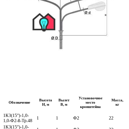
Установочное
Высота
Вылет
Масса,
Обозначение
место
H, м
B, м
кг
кронштейна
1К3(15°)-1,0-
1
1
Ф2
22
1,0-Ф2-ß-Тр.48
1К3(15°)-1,0-