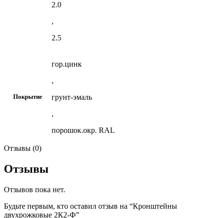
2.0
,
2.5
гор.цинк
,
грунт-эмаль
Покрытие
,
порошок.окр. RAL
Отзывы (0)
Отзывы
Отзывов пока нет.
Будьте первым, кто оставил отзыв на “Кронштейны
двухрожковые 2К2-Ф”