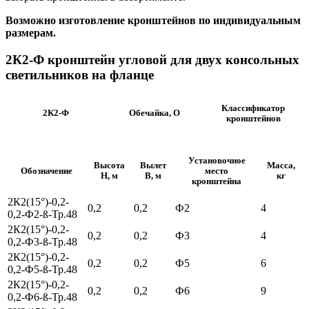
Возможно изготовление кронштейнов по индивидуальным
размерам.
2К2-Ф кронштейн угловой для двух консольных
светильников на фланце
Классификатор
2К2-Ф
Обечайка, О
кронштейнов
Установочное
Высота
Вылет
Масса,
Обозначение
место
H, м
B, м
кг
кронштейна
2К2(15°)-0,2-
0,2
0,2
Ф2
4
0,2-Ф2-ß-Тр.48
2К2(15°)-0,2-
0,2
0,2
Ф3
4
0,2-Ф3-ß-Тр.48
2К2(15°)-0,2-
0,2
0,2
Ф5
6
0,2-Ф5-ß-Тр.48
2К2(15°)-0,2-
0,2
0,2
Ф6
9
0,2-Ф6-ß-Тр.48