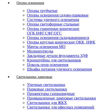
Опоры освещения
Опоры трубчатые
Опоры освещения садово-парковые
Системы уличного освещения
Опоры светофорные стальные
Опоры граненные конические
ОГК,НФГ,СФГ,ОГС
Опоры освещения складывающиеся
Опоры круглые конические ОКК, НФК
Мачты освещения МО
Молниеотводы
Закладные детали фундамента ЗДФ
Кронштейны для светильников
Цоколь опор освещения
Шкафы питания уличного освещения
Светильники ламповые
Уличные светильники
Парковые светильники
Прожекторы газоразрядные
Промышленные ламповые светильники
Светильники для ЖКХ
Светильники для офисных помещений