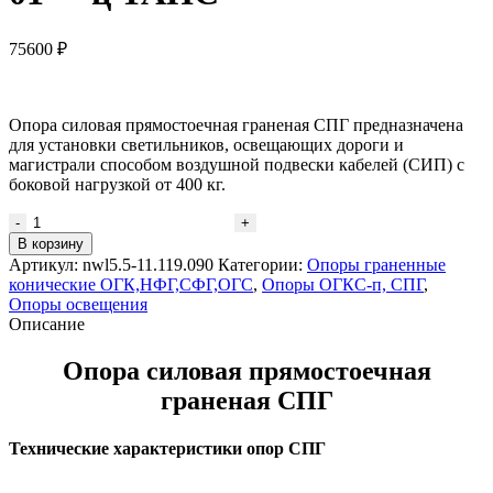
75600
₽
Опора силовая прямостоечная граненая СПГ предназначена
для установки светильников, освещающих дороги и
магистрали способом воздушной подвески кабелей (СИП) с
боковой нагрузкой от 400 кг.
Количество
товара
В корзину
Опора
Артикул:
nwl5.5-11.119.090
Категории:
Опоры граненные
СПГ-400(90)-9,0/11,5-
конические ОГК,НФГ,СФГ,ОГС
,
Опоры ОГКС-п, СПГ
,
01**-
Опоры освещения
ц
Описание
ТАНС
Опора силовая прямостоечная
граненая СПГ
Технические характеристики опор СПГ