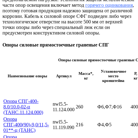
части опор освещения включает метод
горячего оцинкования
,
поэтому готовая продукция надежно защищена от различной
коррозии. Кабель к силовой опоре СФГ подведен либо через
технологическое отверстие на высоте 500 мм от верхней
точки опоры либо через специальный люк если он
предусмотрен конструктивом силовой опоры.
Опоры силовые прямостоечные граненые СПГ
Опоры силовые прямостоечные граненые 
Установочное
Масса*,
Р,
Наименование опоры
Артикул
место
кг
кг
кронштейна
Опора СПГ-400-
nwl5.5-
8.0/10.0-02-ц
260
Ф6,Ф7,Ф16
400
11.124.000
(ТАНС.11.124.000)
Опора
nwl5.5-
СПГ-400(90)-9,0/11,5-
216
Ф4,Ф5
400
11.119.090
01**-ц (ТАНС)
Опора