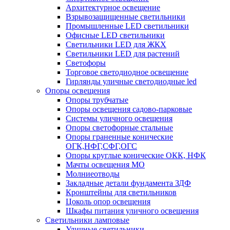
Архитектурное освещение
Взрывозащищенные светильники
Промышленные LED светильники
Офисные LED светильники
Cветильники LED для ЖКХ
Светильники LED для растений
Светофоры
Торговое светодиодное освещение
Гирлянды уличные светодиодные led
Опоры освещения
Опоры трубчатые
Опоры освещения садово-парковые
Системы уличного освещения
Опоры светофорные стальные
Опоры граненные конические
ОГК,НФГ,СФГ,ОГС
Опоры круглые конические ОКК, НФК
Мачты освещения МО
Молниеотводы
Закладные детали фундамента ЗДФ
Кронштейны для светильников
Цоколь опор освещения
Шкафы питания уличного освещения
Светильники ламповые
Уличные светильники