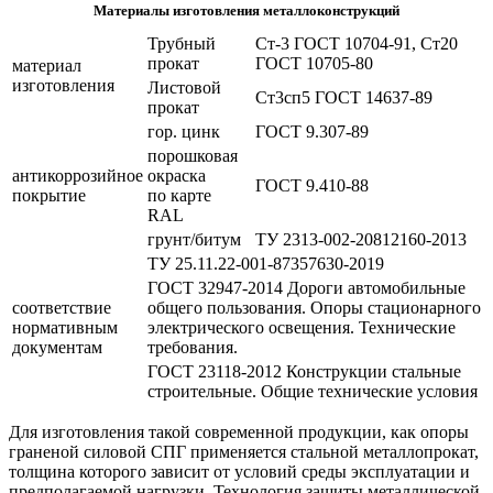
Материалы изготовления металлоконструкций
Трубный
Ст-3 ГОСТ 10704-91, Ст20
прокат
ГОСТ 10705-80
материал
изготовления
Листовой
Ст3сп5 ГОСТ 14637-89
прокат
гор. цинк
ГОСТ 9.307-89
порошковая
антикоррозийное
окраска
ГОСТ 9.410-88
покрытие
по карте
RAL
грунт/битум
ТУ 2313-002-20812160-2013
ТУ 25.11.22-001-87357630-2019
ГОСТ 32947-2014 Дороги автомобильные
соответствие
общего пользования. Опоры стационарного
нормативным
электрического освещения. Технические
документам
требования.
ГОСТ 23118-2012 Конструкции стальные
строительные. Общие технические условия
Для изготовления такой современной продукции, как опоры
граненой силовой СПГ применяется стальной металлопрокат,
толщина которого зависит от условий среды эксплуатации и
предполагаемой нагрузки. Технология защиты металлической