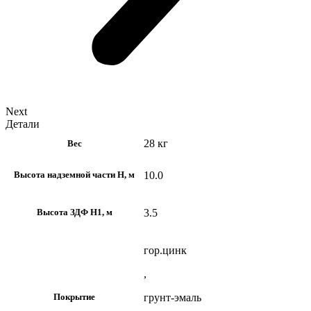
Next
Детали
28 кг
Вес
10.0
Высота надземной части H, м
3.5
Высота ЗДФ Н1, м
гор.цинк
,
грунт-эмаль
Покрытие