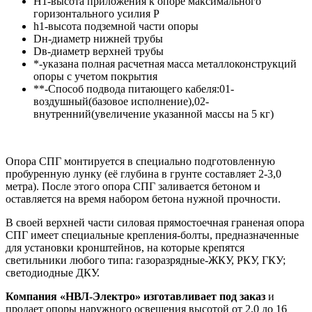
Н1-высота приложения к опоре максимального
горизонтального усилия Р
h1-высота подземной части опоры
Dн-диаметр нижней трубы
Dв-диаметр верхней трубы
*-указана полная расчетная масса металлоконструкций
опоры с учетом покрытия
**-Способ подвода питающего кабеля:01-
воздушный(базовое исполнение),02-
внутренний(увеличение указанной массы на 5 кг)
Опора СПГ монтируется в специально подготовленную
пробуренную лунку (её глубина в грунте составляет 2-3,0
метра). После этого опора СПГ заливается бетоном и
оставляется на время набором бетона нужной прочности.
В своей верхней части силовая прямостоечная граненая опора
СПГ имеет специальные крепления-болты, предназначенные
для установки кронштейнов, на которые крепятся
светильники любого типа: газоразрядные-ЖКУ, РКУ, ГКУ;
светодиодные ДКУ.
Компания «НВЛ-Электро» изготавливает под заказ
и
продает опоры наружного освещения высотой от 2,0 до 16