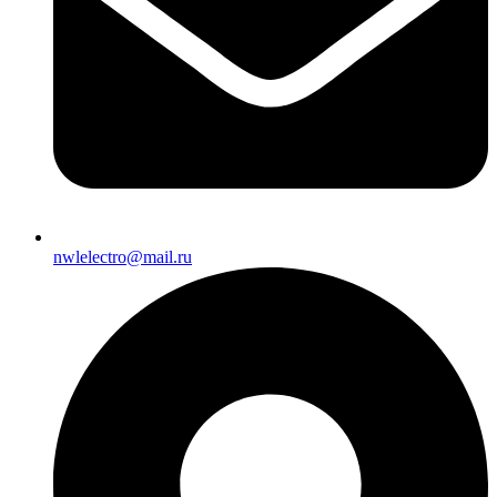
nwlelectro@mail.ru