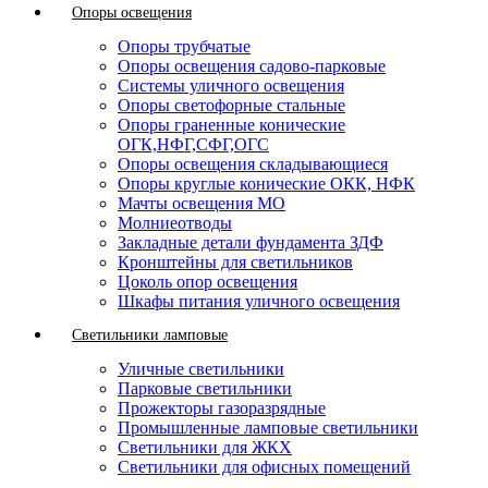
Опоры освещения
Опоры трубчатые
Опоры освещения садово-парковые
Системы уличного освещения
Опоры светофорные стальные
Опоры граненные конические
ОГК,НФГ,СФГ,ОГС
Опоры освещения складывающиеся
Опоры круглые конические ОКК, НФК
Мачты освещения МО
Молниеотводы
Закладные детали фундамента ЗДФ
Кронштейны для светильников
Цоколь опор освещения
Шкафы питания уличного освещения
Светильники ламповые
Уличные светильники
Парковые светильники
Прожекторы газоразрядные
Промышленные ламповые светильники
Светильники для ЖКХ
Светильники для офисных помещений