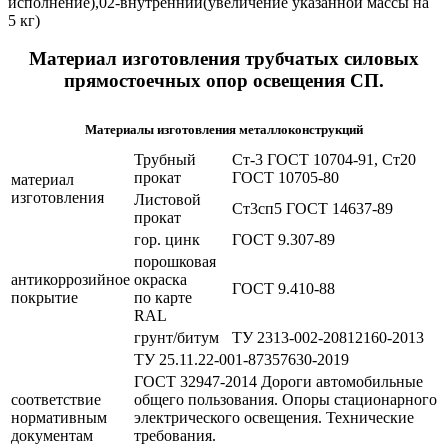
исполнение),02-внутренний(увеличение указанной массы на
5 кг)
Материал изготовления трубчатых силовых
прямостоечных опор освещения СП.
Материалы изготовления металлоконструкций
Трубный
Ст-3 ГОСТ 10704-91, Ст20
прокат
ГОСТ 10705-80
материал
изготовления
Листовой
Ст3сп5 ГОСТ 14637-89
прокат
гор. цинк
ГОСТ 9.307-89
порошковая
антикоррозийное
окраска
ГОСТ 9.410-88
покрытие
по карте
RAL
грунт/битум
ТУ 2313-002-20812160-2013
ТУ 25.11.22-001-87357630-2019
ГОСТ 32947-2014 Дороги автомобильные
соответствие
общего пользования. Опоры стационарного
нормативным
электрического освещения. Технические
документам
требования.