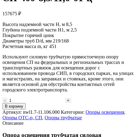
157675
₽
Высота надземной части H, м 8,5
Глубина подземной части Н1, м 2,5
Покрытие горячий цинк
Диаметры труб D/d, мм 219/168
Расчетная масса m, кг 451
Используют силовую трубчатую прямостоечную опору
освещения СП на федеральных и региональных трассах и
транспортных развязок для освещения дорог с
использованием провода СИП, в городских парках, на улицах
и магистралях, на заправках и стоянках, кроме этого, они
является основой для обустройства контактных сетей
городского электротранспорта.
Количество
товара
В корзину
Опора
Артикул:
nwl1.7-11.106.000
Категории:
Опоры освещения
,
ТАНС.11.106.000
Опоры ОТС-п, СП
,
Опоры трубчатые
СП-400-
Описание
8,5/11,0-
01-
Опора освещения трубчатая силовая