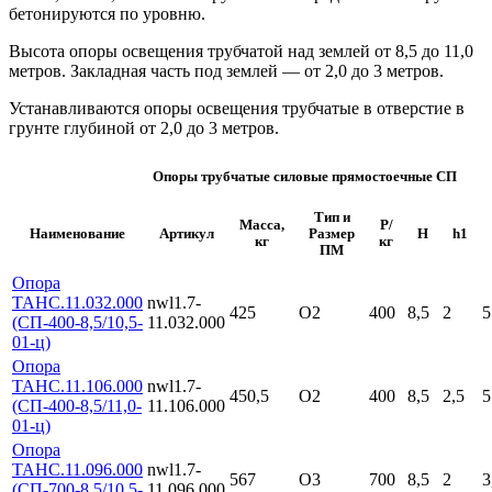
бетонируются по уровню.
Высота опоры освещения трубчатой над землей от 8,5 до 11,0
метров. Закладная часть под землей — от 2,0 до 3 метров.
Устанавливаются опоры освещения трубчатые в отверстие в
грунте глубиной от 2,0 до 3 метров.
Опоры трубчатые силовые прямостоечные СП
Тип и
Масса,
P/
Наименование
Артикул
Размер
H
h1
кг
кг
ПМ
Опора
ТАНС.11.032.000
nwl1.7-
425
О2
400
8,5
2
5
(СП-400-8,5/10,5-
11.032.000
01-ц)
Опора
ТАНС.11.106.000
nwl1.7-
450,5
О2
400
8,5
2,5
5
(СП-400-8,5/11,0-
11.106.000
01-ц)
Опора
ТАНС.11.096.000
nwl1.7-
567
О3
700
8,5
2
3
(СП-700-8,5/10,5-
11.096.000