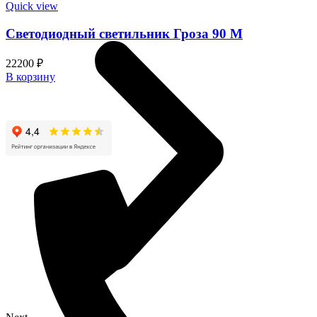
имеет
Quick view
несколько
вариаций.
Светодиодный светильник Гроза 90 M
Опции
можно
22200
₽
выбрать
В корзину
на
странице
товара.