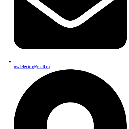
nwlelectro@mail.ru