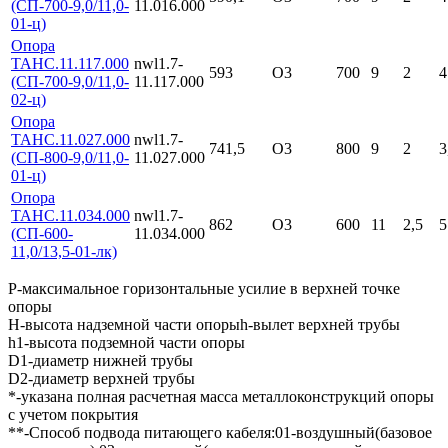
(СП-700-9,0/11,0-
11.016.000
01-ц)
Опора
ТАНС.11.117.000
nwl1.7-
593
О3
700
9
2
4
(СП-700-9,0/11,0-
11.117.000
02-ц)
Опора
ТАНС.11.027.000
nwl1.7-
741,5
О3
800
9
2
3
(СП-800-9,0/11,0-
11.027.000
01-ц)
Опора
ТАНС.11.034.000
nwl1.7-
862
О3
600
11
2,5
5
(СП-600-
11.034.000
11,0/13,5-01-лк)
Р-максимальное горизонтальные усилие в верхней точке
опоры
Н-высота надземной части опорыh-вылет верхней трубы
h1-высота подземной части опоры
D1-диаметр нижней трубы
D2-диаметр верхней трубы
*-указана полная расчетная масса металлоконструкций опоры
с учетом покрытия
**-Способ подвода питающего кабеля:01-воздушный(базовое