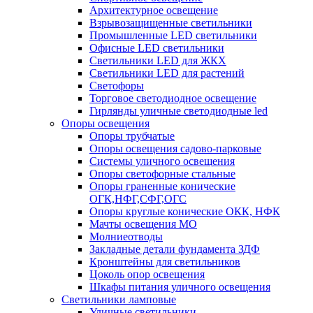
Архитектурное освещение
Взрывозащищенные светильники
Промышленные LED светильники
Офисные LED светильники
Cветильники LED для ЖКХ
Светильники LED для растений
Светофоры
Торговое светодиодное освещение
Гирлянды уличные светодиодные led
Опоры освещения
Опоры трубчатые
Опоры освещения садово-парковые
Системы уличного освещения
Опоры светофорные стальные
Опоры граненные конические
ОГК,НФГ,СФГ,ОГС
Опоры круглые конические ОКК, НФК
Мачты освещения МО
Молниеотводы
Закладные детали фундамента ЗДФ
Кронштейны для светильников
Цоколь опор освещения
Шкафы питания уличного освещения
Светильники ламповые
Уличные светильники