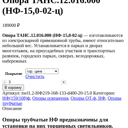
(НФ-15,0-02-ц)
189000
₽
Опора ТАНС.12.016.000 (НФ-15,0-02-ц)
— изготавливаются
из электросварной прямошовной трубы, имеют относительно
небольшой вес. Устанавливается в парках и дворах
многоэтажек, на приусадебных участков и транспортных
развязок, городских парках, скверах, велодорожках,
набережных
Покрытие
Очистить
В корзину
Артикул:
nwl1.2-НФ219-168-133-d400-20-15.0
Категории:
НФ(159/108)ф
,
Опоры освещения
,
Опоры ОТ-ф, НФ
,
Опоры
трубчатые
Описание
Опоры трубчатые НФ предназначены для
установки на них торшерных светильников.