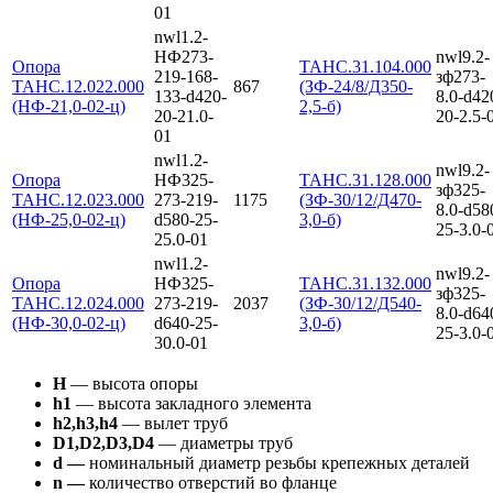
01
nwl1.2-
НФ273-
nwl9.2-
Опора
ТАНС.31.104.000
219-168-
зф273-
ТАНС.12.022.000
867
(ЗФ-24/8/Д350-
133-d420-
8.0-d42
(НФ-21,0-02-ц)
2,5-б)
20-21.0-
20-2.5-
01
nwl1.2-
nwl9.2-
Опора
НФ325-
ТАНС.31.128.000
зф325-
ТАНС.12.023.000
273-219-
1175
(ЗФ-30/12/Д470-
8.0-d58
(НФ-25,0-02-ц)
d580-25-
3,0-б)
25-3.0-
25.0-01
nwl1.2-
nwl9.2-
Опора
НФ325-
ТАНС.31.132.000
зф325-
ТАНС.12.024.000
273-219-
2037
(ЗФ-30/12/Д540-
8.0-d64
(НФ-30,0-02-ц)
d640-25-
3,0-б)
25-3.0-
30.0-01
Н
— высота опоры
h1
— высота закладного элемента
h2,h3,h4
— вылет труб
D1,D2,D3,D4
— диаметры труб
d —
номинальный диаметр резьбы крепежных деталей
n —
количество отверстий во фланце