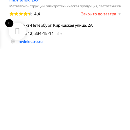
0
НВЛ-Электро 2008 - 2025 г. Санкт-
Петербург
Search
Menu
Categories
Set your categories menu in Header builder -> Mobile -> Mobile
menu element -> Show/Hide -> Choose menu
Create your first
navigation menu here
Shopping cart