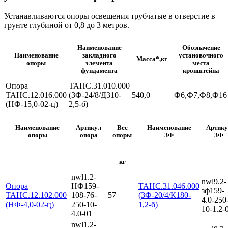
Устанавливаются опоры освещения трубчатые в отверстие в
грунте глубиной от 0,8 до 3 метров.
Наименование
Обозначение
Наименование
закладного
установочного
Масса*,кг
опоры
элемента
места
фундамента
кронштейна
Опора
ТАНС.31.010.000
ТАНС.12.016.000
(ЗФ-24/8/Д310-
540,0
Ф6,Ф7,Ф8,Ф16
(НФ-15,0-02-ц)
2,5-б)
Наименование
Артикул
Вес
Наименование
Артику
опоры
опора
опоры
ЗФ
ЗФ
кг
nwl1.2-
nwl9.2-
Опора
НФ159-
ТАНС.31.046.000
зф159-
ТАНС.12.102.000
108-76-
57
(ЗФ-20/4/К180-
4.0-250
(НФ-4,0-02-ц)
250-10-
1,2-б)
10-1.2-
4.0-01
nwl1.2-