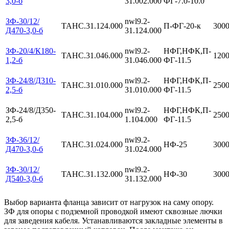
3,0-б
31.002.000
ФГ-7.0-10.0
ЗФ-30/12/
nwl9.2-
ТАНС.31.124.000
П-ФГ-20-к
300
Д470-3,0-б
31.124.000
ЗФ-20/4/К180-
nwl9.2-
НФГ,НФК,П-
ТАНС.31.046.000
120
1,2-б
31.046.000
ФГ-11.5
ЗФ-24/8/Д310-
nwl9.2-
НФГ,НФК,П-
ТАНС.31.010.000
250
2,5-б
31.010.000
ФГ-11.5
ЗФ-24/8/Д350-
nwl9.2-
НФГ,НФК,П-
ТАНС.31.104.000
250
2,5-б
1.104.000
ФГ-11.5
ЗФ-36/12/
nwl9.2-
ТАНС.31.024.000
НФ-25
300
Д470-3,0-б
31.024.000
ЗФ-30/12/
nwl9.2-
ТАНС.31.132.000
НФ-30
300
Д540-3,0-б
31.132.000
Выбор варианта фланца зависит от нагрузок на саму опору.
ЗФ для опоры с подземной проводкой имеют сквозные лючки
для заведения кабеля. Устанавливаются закладные элементы в