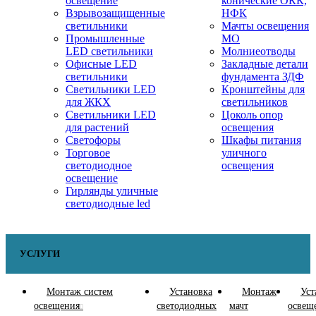
освещение
конические ОКК,
Взрывозащищенные
НФК
светильники
Мачты освещения
Промышленные
МО
LED светильники
Молниеотводы
Офисные LED
Закладные детали
светильники
фундамента ЗДФ
Cветильники LED
Кронштейны для
для ЖКХ
светильников
Светильники LED
Цоколь опор
для растений
освещения
Светофоры
Шкафы питания
Торговое
уличного
светодиодное
освещения
освещение
Гирлянды уличные
светодиодные led
УСЛУГИ
Монтаж систем
Установка
Монтаж
Уст
освещения
светодиодных
мачт
освещ