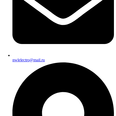
nwlelectro@mail.ru