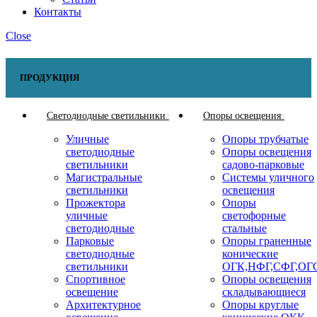
Контакты
Close
ПРОДУКЦИЯ
Светодиодные светильники
Опоры освещения
Уличные
Опоры трубчатые
светодиодные
Опоры освещения
светильники
садово-парковые
Магистральные
Системы уличного
светильники
освещения
Прожектора
Опоры
уличные
светофорные
светодиодные
стальные
Парковые
Опоры граненные
светодиодные
конические
светильники
ОГК,НФГ,СФГ,ОГ
Спортивное
Опоры освещения
освещение
складывающиеся
Архитектурное
Опоры круглые