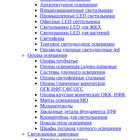
Архитектурное освещение
Взрывозащищенные светильники
Промышленные LED светильники
Офисные LED светильники
Cветильники LED для ЖКХ
Светильники LED для растений
Светофоры
Торговое светодиодное освещение
Гирлянды уличные светодиодные led
Опоры освещения
Опоры трубчатые
Опоры освещения садово-парковые
Системы уличного освещения
Опоры светофорные стальные
Опоры граненные конические
ОГК,НФГ,СФГ,ОГС
Опоры круглые конические ОКК, НФК
Мачты освещения МО
Молниеотводы
Закладные детали фундамента ЗДФ
Кронштейны для светильников
Цоколь опор освещения
Шкафы питания уличного освещения
Светильники ламповые
Уличные светильники