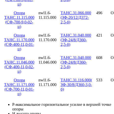
ц)
Опора
nwl1.6-
ТАНС.31.066.000
496
О
ТАНС.11.115.000
11.115.000
(ЗФ-20/12/Д372-
(СФ-700-9,0-02-
2,5-б)
ц)
Опора
nwl1.6-
ТАНС.31.040.000
421
О
ТАНС.11.170.000
11.170.000
(3Ф-24/8/Д360-
(СФ-400-11,0-01-
2,5-б)
ц)
Опора
nwl1.6-
ТАНС.31.040.000
608
О
ТАНС.11.046.000
11.046.000
(3Ф-24/8/Д360-
(СФ-400-11,0-02-
2,5-б)
ц)
Опора
nwl1.6-
ТАНС.31.116.000(
533
О
ТАНС.11.171.000
11.171.000
ЗФ-30/8/Д360-3,0-
(СФ-700-11,0-01-
б)
ц)
Р-максимальное горизонтальное усилие в верхней точке
опоры
Н-высота опоры