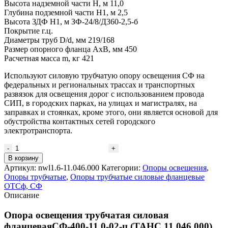
Высота надземной части H, м 11,0
Глубина подземной части Н1, м 2,5
Высота ЗДФ Н1, м ЗФ-24/8/Д360-2,5-б
Покрытие г.ц.
Диаметры труб D/d, мм 219/168
Размер опорного фланца AxB, мм 450
Расчетная масса m, кг 421
Используют силовую трубчатую опору освещения СФ на
федеральных и региональных трассах и транспортных
развязок для освещения дорог с использованием провода
СИП, в городских парках, на улицах и магистралях, на
заправках и стоянках, кроме этого, они является основой для
обустройства контактных сетей городского
электротранспорта.
Количество
товара
В корзину
Опора
Артикул:
nwl1.6-11.046.000
Категории:
Опоры освещения
,
трубчатая
Опоры трубчатые
,
Опоры трубчатые силовые фланцевые
силовая
ОТСф, СФ
фланцевая
Описание
СФ-400-
11,0-
Опора освещения трубчатая силовая
02-
фланцеваяСФ-400-11,0-02-ц (ТАНС.11.046.000)