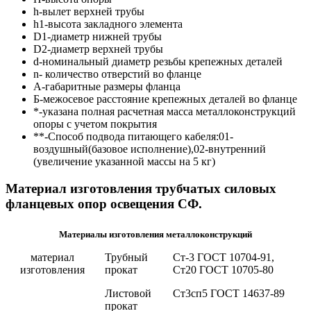
h-вылет верхней трубы
h1-высота закладного элемента
D1-диаметр нижней трубы
D2-диаметр верхней трубы
d-номинальный диаметр резьбы крепежных деталей
n- количество отверстий во фланце
A-габаритные размеры фланца
Б-межосевое расстояние крепежных деталей во фланце
*-указана полная расчетная масса металлоконструкций
опоры с учетом покрытия
**-Способ подвода питающего кабеля:01-
воздушный(базовое исполнение),02-внутренний
(увеличение указанной массы на 5 кг)
Материал изготовления трубчатых силовых
фланцевых опор освещения СФ.
Материалы изготовления металлоконструкций
материал
Трубный
Ст-3 ГОСТ 10704-91,
изготовления
прокат
Ст20 ГОСТ 10705-80
Листовой
Ст3сп5 ГОСТ 14637-89
прокат