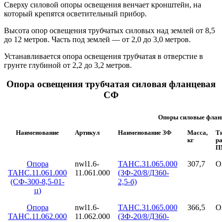
Сверху силовой опоры освещения венчает кронштейн, на
который крепятся осветительный прибор.
Высота опор освещения трубчатых силовых над землей от 8,5
до 12 метров. Часть под землей — от 2,0 до 3,0 метров.
Устанавливается опора освещения трубчатая в отверстие в
грунте глубиной от 2,2 до 3,2 метров.
Опора освещения трубчатая силовая фланцевая
СФ
Опоры силовые флан
Наименование
Артикул
Наименование ЗФ
Масса,
Т
кг
р
П
Опора
nwl1.6-
ТАНС.31.065.000
307,7
О
ТАНС.11.061.000
11.061.000
(ЗФ-20/8/Д360-
(СФ-300-8,5-01-
2,5-б)
ц)
Опора
nwl1.6-
ТАНС.31.065.000
366,5
О
ТАНС.11.062.000
11.062.000
(ЗФ-20/8/Д360-