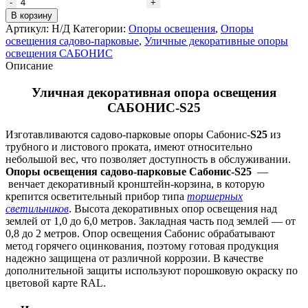
Количество
товара
В корзину
Уличная
Артикул:
Н/Д
Категории:
Опоры освещения
,
Опоры
декоративная
освещения садово-парковые
,
Уличные декоративные опоры
опора
освещения САБОНИС
освещения
Описание
САБОНИС-
S25
Уличная декоративная опора освещения
САБОНИС-S25
Изготавливаются садово-парковые опоры Сабонис-
S25
из
трубного и листового проката, имеют относительно
небольшой вес, что позволяет доступность в обслуживании.
Опоры освещения садово-парковые Сабонис-S25
—
венчает декоративный кронштейн-корзина, в которую
крепится осветительный прибор типа
торшерных
светильников
. Высота декоративных опор освещения над
землей от 1,0 до 6,0 метров. Закладная часть под землей — от
0,8 до 2 метров. Опор освещения Сабонис обрабатывают
метод горячего оцинкования, поэтому готовая продукция
надежно защищена от различной коррозии. В качестве
дополнительной защиты используют порошковую окраску по
цветовой карте RAL.