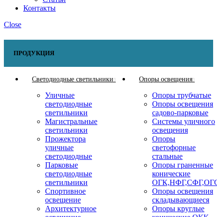
Контакты
Close
ПРОДУКЦИЯ
Светодиодные светильники
Опоры освещения
Уличные
Опоры трубчатые
светодиодные
Опоры освещения
светильники
садово-парковые
Магистральные
Системы уличного
светильники
освещения
Прожектора
Опоры
уличные
светофорные
светодиодные
стальные
Парковые
Опоры граненные
светодиодные
конические
светильники
ОГК,НФГ,СФГ,ОГ
Спортивное
Опоры освещения
освещение
складывающиеся
Архитектурное
Опоры круглые