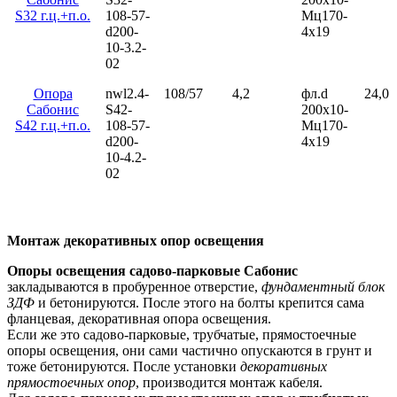
S32 г.ц.+п.о.
108-57-
Мц170-
d200-
4х19
10-3.2-
02
Опора
nwl2.4-
108/57
4,2
фл.d
24,0
Сабонис
S42-
200х10-
S42 г.ц.+п.о.
108-57-
Мц170-
d200-
4х19
10-4.2-
02
Монтаж декоративных опор освещения
Опоры освещения садово-парковые Сабонис
закладываются в пробуренное отверстие,
фундаментный блок
ЗДФ
и бетонируются. После этого на болты крепится сама
фланцевая, декоративная опора освещения.
Если же это садово-парковые, трубчатые, прямостоечные
опоры освещения, они сами частично опускаются в грунт и
тоже бетонируются. После установки
декоративных
прямостоечных опор
, производится монтаж кабеля.