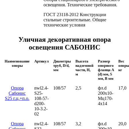
освещения. Технические требования.
ГОСТ 23118-2012 Конструкции
стальные строительные. Общие
технические условия
Уличная декоративная опора
освещения САБОНИС
Наименование
Артикул
Диаметры
Высота
Размер
Вес
опоры
труб, D/d,
надземной
опорного
опоры
мм
части, H,
фланца A
кг
м
(d) мм, S
мм, B мм
Опора
nwl2.4-
108/57
2,5
фл.d
17,0
Сабонис
S25-
200х10-
S25 г.ц.+п.о.
108-57-
Мц170-
d200-
4х14
10-3.2-
02
Опора
nwl2.4-
108/57
3,2
фл.d
20,0
Сабонис
S32-
200х10-