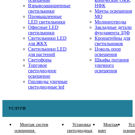
освещение
конические ОКК,
Взрывозащищенные
НФК
светильники
Мачты освещения
Промышленные
МО
LED светильники
Молниеотводы
Офисные LED
Закладные детали
светильники
фундамента ЗДФ
Cветильники LED
Кронштейны для
для ЖКХ
светильников
Светильники LED
Цоколь опор
для растений
освещения
Светофоры
Шкафы питания
Торговое
уличного
светодиодное
освещения
освещение
Гирлянды уличные
светодиодные led
УСЛУГИ
Монтаж систем
Установка
Монтаж
Уст
освещения
светодиодных
мачт
освещ