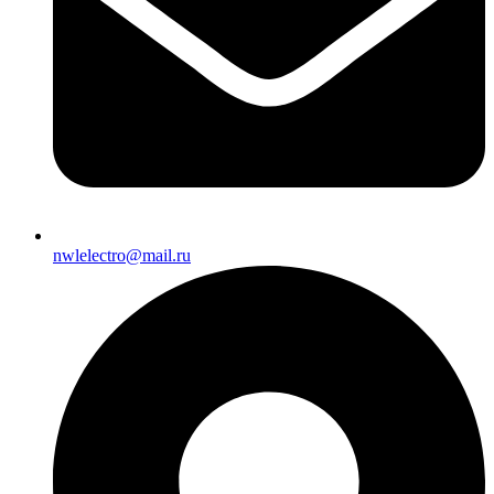
nwlelectro@mail.ru