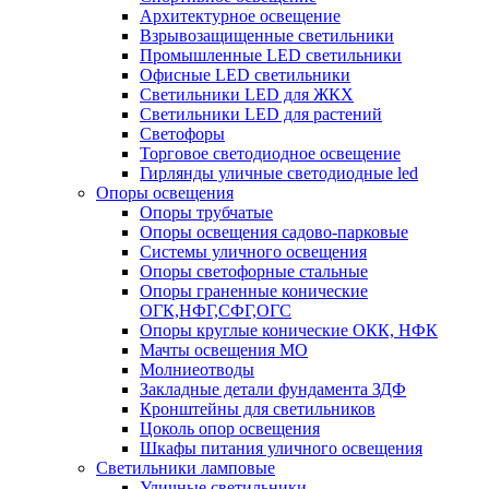
Архитектурное освещение
Взрывозащищенные светильники
Промышленные LED светильники
Офисные LED светильники
Cветильники LED для ЖКХ
Светильники LED для растений
Светофоры
Торговое светодиодное освещение
Гирлянды уличные светодиодные led
Опоры освещения
Опоры трубчатые
Опоры освещения садово-парковые
Системы уличного освещения
Опоры светофорные стальные
Опоры граненные конические
ОГК,НФГ,СФГ,ОГС
Опоры круглые конические ОКК, НФК
Мачты освещения МО
Молниеотводы
Закладные детали фундамента ЗДФ
Кронштейны для светильников
Цоколь опор освещения
Шкафы питания уличного освещения
Светильники ламповые
Уличные светильники