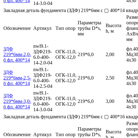
б фл. 400*14
4х30
14-3.0-04
Закладная деталь фундамента (ЗДФ) 219*6мм с ▢ 400*14 ква
Разм
Параметры
опор
Высота
Обозначение
Артикул
Тип опор
трубы D*s,
флан
h, м
мм
AxBх
мм
nwl9.1-
ЗДФ
фл.40
ЗДФ219-
ОГК-11,0,
219*6мм-2,0-
219*6,0
2,00
Мц30
6.0-400-
ОГК-12,0
б фл. 400*14
4х30
14-2.0-04
nwl9.1-
ЗДФ
фл.40
ЗДФ219-
ОГК-11,0,
219*6мм-2,5-
219*6,0
2,50
Мц30
6.0-400-
ОГК-12,0
б фл. 400*14
4х30
14-2.5-04
nwl9.1-
ЗДФ
фл.40
ЗДФ219-
ОГК-11,0,
219*6мм-3,0-
219*6,0
3,00
Мц30
6.0-400-
ОГК-12,0
б фл. 400*14
4х30
14-3.0-04
Закладная деталь фундамента (ЗДФ) 219*6мм с ▢ 400*16 ква
Разм
Параметры
опор
Высота
Обозначение
Артикул
Тип опор
трубы D*s,
флан
h, м