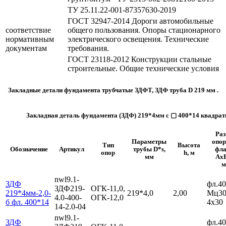
ТУ 25.11.22-001-87357630-2019
ГОСТ 32947-2014 Дороги автомобильные
соответствие
общего пользования. Опоры стационарного
нормативным
электрического освещения. Технические
документам
требования.
ГОСТ 23118-2012 Конструкции стальные
строительные. Общие технические условия
Закладные детали фундамента трубчатые ЗДФТ, ЗДФ труба D 219 мм .
Закладная деталь фундамента (ЗДФ) 219*4мм с ▢ 400*14 квадра
Раз
Параметры
опор
Тип
Высота
Обозначение
Артикул
трубы D*s,
фла
опор
h, м
мм
AxB
м
nwl9.1-
ЗДФ
фл.40
ЗДФ219-
ОГК-11,0,
219*4мм-2,0-
219*4,0
2,00
Мц30
4.0-400-
ОГК-12,0
б фл. 400*14
4х30
14-2.0-04
nwl9.1-
ЗДФ
фл.40