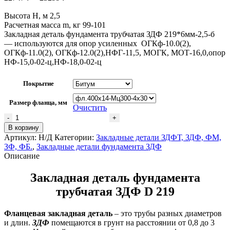
Высота H, м 2,5
Расчетная масса m, кг 99-101
Закладная деталь фундамента трубчатая ЗДФ 219*6мм-2,5-б
— используются для опор усиленных ОГКф-10.0(2),
ОГКф-11.0(2), ОГКф-12.0(2),НФГ-11,5, МОГК, МОТ-16,0,опор
НФ-15,0-02-ц,НФ-18,0-02-ц
Покрытие
Размер фланца, мм
Очистить
В корзину
Артикул:
Н/Д
Категории:
Закладные детали ЗДФТ, ЗДФ, ФМ,
ЗФ, ФБ.
,
Закладные детали фундамента ЗДФ
Описание
Закладная деталь фундамента
трубчатая ЗДФ D 219
Фланцевая закладная деталь
– это трубы разных диаметров
и длин.
ЗДФ
помещаются в грунт на расстоянии от 0,8 до 3