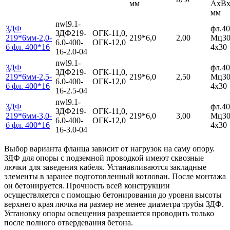
мм
AxBх
мм
nwl9.1-
ЗДФ
фл.40
ЗДФ219-
ОГК-11,0,
219*6мм-2,0-
219*6,0
2,00
Мц30
6.0-400-
ОГК-12,0
б фл. 400*16
4х30
16-2.0-04
nwl9.1-
ЗДФ
фл.40
ЗДФ219-
ОГК-11,0,
219*6мм-2,5-
219*6,0
2,50
Мц30
6.0-400-
ОГК-12,0
б фл. 400*16
4х30
16-2.5-04
nwl9.1-
ЗДФ
фл.40
ЗДФ219-
ОГК-11,0,
219*6мм-3,0-
219*6,0
3,00
Мц30
6.0-400-
ОГК-12,0
б фл. 400*16
4х30
16-3.0-04
Выбор варианта фланца зависит от нагрузок на саму опору.
ЗДФ для опоры с подземной проводкой имеют сквозные
лючки для заведения кабеля. Устанавливаются закладные
элементы в заранее подготовленный котлован. После монтажа
он бетонируется. Прочность всей конструкции
осуществляется с помощью бетонирования до уровня высоты
верхнего края лючка на размер не менее диаметра трубы ЗДФ.
Установку опоры освещения разрешается проводить только
после полного отвердевания бетона.