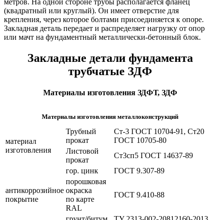
метров. На одной стороне трубы располагается фланец
(квадратный или круглый). Он имеет отверстие для
крепления, через которое болтами присоединяется к опоре.
Закладная деталь передает и распределяет нагрузку от опор
или мачт на фундаментный металлически-бетонный блок.
Закладные детали фундамента
трубчатые ЗДФ
Материалы изготовления ЗДФТ, ЗДФ
Материалы изготовления металлоконструкций
Трубный
Ст-3 ГОСТ 10704-91, Ст20
прокат
ГОСТ 10705-80
материал
изготовления
Листовой
Ст3сп5 ГОСТ 14637-89
прокат
гор. цинк
ГОСТ 9.307-89
порошковая
антикоррозийное
окраска
ГОСТ 9.410-88
покрытие
по карте
RAL
грунт/битум
ТУ 2313-002-20812160-2013