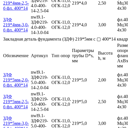
ЗДФ219-
ОГК-11,0,
219*4мм-2,5-
219*4,0
2,50
Мц30
4.0-400-
ОГК-12,0
б фл. 400*14
4х30
14-2.5-04
nwl9.1-
ЗДФ
фл.40
ЗДФ219-
ОГК-11,0,
219*4мм-3,0-
219*4,0
3,00
Мц30
4.0-400-
ОГК-12,0
б фл. 400*14
4х30
14-3.0-04
Закладная деталь фундамента (ЗДФ) 219*5мм с ▢ 400*14 ква
Разм
Параметры
опор
Высота
Обозначение
Артикул
Тип опор
трубы D*s,
флан
h, м
мм
AxBх
мм
nwl9.1-
ЗДФ
фл.40
ЗДФ219-
ОГК-11,0,
219*5мм-2,0-
219*5,0
2,00
Мц30
5.0-400-
ОГК-12,0
б фл. 400*14
4х30
14-2.0-04
nwl9.1-
ЗДФ
фл.40
ЗДФ219-
ОГК-11,0,
219*5мм-2,5-
219*5,0
2,50
Мц30
5.0-400-
ОГК-12,0
б фл. 400*14
4х30
14-2.5-04
nwl9.1-
ЗДФ
фл.40
ЗДФ219-
ОГК-11,0,
219*5мм-3,0-
219*5,0
3,00
Мц30
5.0-400-
ОГК-12,0