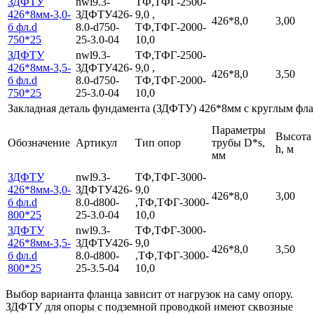
ЗДФТУ
nwl9.3-
ТФ,ТФГ-2500-
426*8мм-3,0-
ЗДФТУ426-
9,0 ,
426*8,0
3,00
б фл.d
8.0-d750-
ТФ,ТФГ-2000-
750*25
25-3.0-04
10,0
ЗДФТУ
nwl9.3-
ТФ,ТФГ-2500-
426*8мм-3,5-
ЗДФТУ426-
9,0 ,
426*8,0
3,50
б фл.d
8.0-d750-
ТФ,ТФГ-2000-
750*25
25-3.0-04
10,0
Закладная деталь фундамента (ЗДФТУ) 426*8мм с круглым фла
Параметры
Высота
Обозначение
Артикул
Тип опор
трубы D*s,
h, м
мм
ЗДФТУ
nwl9.3-
ТФ,ТФГ-3000-
426*8мм-3,0-
ЗДФТУ426-
9,0
426*8,0
3,00
б фл.d
8.0-d800-
,ТФ,ТФГ-3000-
800*25
25-3.0-04
10,0
ЗДФТУ
nwl9.3-
ТФ,ТФГ-3000-
426*8мм-3,5-
ЗДФТУ426-
9,0
426*8,0
3,50
б фл.d
8.0-d800-
,ТФ,ТФГ-3000-
800*25
25-3.5-04
10,0
Выбор варианта фланца зависит от нагрузок на саму опору.
ЗДФТУ для опоры с подземной проводкой имеют сквозные