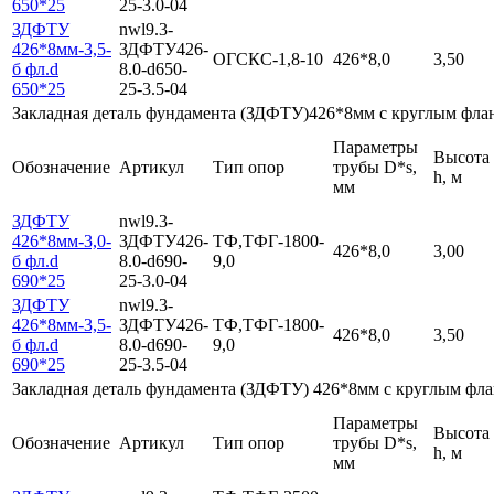
650*25
25-3.0-04
ЗДФТУ
nwl9.3-
426*8мм-3,5-
ЗДФТУ426-
ОГСКС-1,8-10
426*8,0
3,50
б фл.d
8.0-d650-
650*25
25-3.5-04
Закладная деталь фундамента (ЗДФТУ)426*8мм с круглым фла
Параметры
Высота
Обозначение
Артикул
Тип опор
трубы D*s,
h, м
мм
ЗДФТУ
nwl9.3-
426*8мм-3,0-
ЗДФТУ426-
ТФ,ТФГ-1800-
426*8,0
3,00
б фл.d
8.0-d690-
9,0
690*25
25-3.0-04
ЗДФТУ
nwl9.3-
426*8мм-3,5-
ЗДФТУ426-
ТФ,ТФГ-1800-
426*8,0
3,50
б фл.d
8.0-d690-
9,0
690*25
25-3.5-04
Закладная деталь фундамента (ЗДФТУ) 426*8мм с круглым фла
Параметры
Высота
Обозначение
Артикул
Тип опор
трубы D*s,
h, м
мм