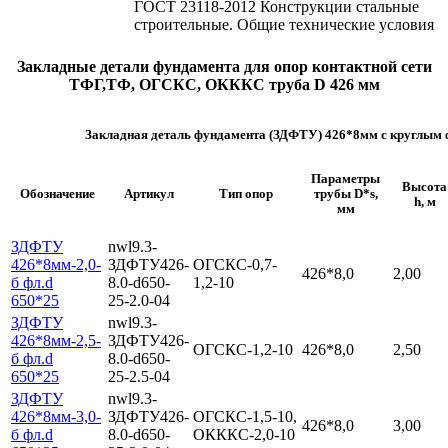
ГОСТ 23118-2012 Конструкции стальные
строительные. Общие технические условия
Закладные детали фундамента для опор контактной сети
ТФГ,ТФ, ОГСКС, ОКККС труба D 426 мм
Закладная деталь фундамента (ЗДФТУ) 426*8мм с круглым 
Параметры
Высота
Обозначение
Артикул
Тип опор
трубы D*s,
h, м
мм
ЗДФТУ
nwl9.3-
426*8мм-2,0-
ЗДФТУ426-
ОГСКС-0,7-
426*8,0
2,00
б фл.d
8.0-d650-
1,2-10
650*25
25-2.0-04
ЗДФТУ
nwl9.3-
426*8мм-2,5-
ЗДФТУ426-
ОГСКС-1,2-10
426*8,0
2,50
б фл.d
8.0-d650-
650*25
25-2.5-04
ЗДФТУ
nwl9.3-
426*8мм-3,0-
ЗДФТУ426-
ОГСКС-1,5-10,
426*8,0
3,00
б фл.d
8.0-d650-
ОКККС-2,0-10