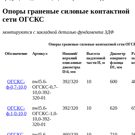
Опоры граненые силовые контактной
сети ОГСКС
монтируются с закладной деталью фундамента ЗДФ
Опоры граненые силовые контактной сети ОГС
Обозначение
Артикул
Нижний/
Высота
Диаметр
Р
верхний
надземной
опорного
м
описанные
части Н, м
фланца
к
диаметры
D1, мм
D/d, мм
ОГСКС-
nwl5.6-
392/320
10
600
4
ф-0,7-10,0
ОГСКС-0,7-
10,0-392-
320-01
ОГСКС-
nwl5.6-
392/320
10
620
6
ф-1,0-10,0
ОГСКС-1,0-
10,0-392-
320-01
ОГСКС-
nwl5.6-
460/320
10
710
5