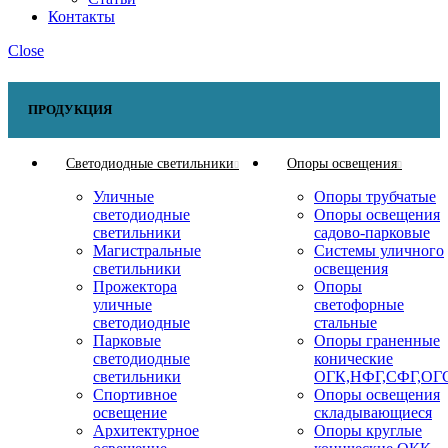
Контакты
Close
ПРОДУКЦИЯ
Светодиодные светильники
Опоры освещения
Уличные
Опоры трубчатые
светодиодные
Опоры освещения
светильники
садово-парковые
Магистральные
Системы уличного
светильники
освещения
Прожектора
Опоры
уличные
светофорные
светодиодные
стальные
Парковые
Опоры граненные
светодиодные
конические
светильники
ОГК,НФГ,СФГ,ОГ
Спортивное
Опоры освещения
освещение
складывающиеся
Архитектурное
Опоры круглые