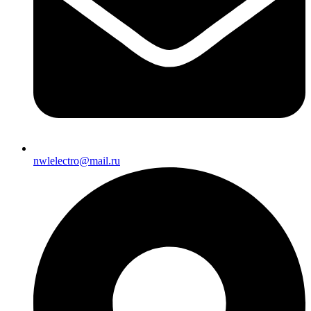
nwlelectro@mail.ru