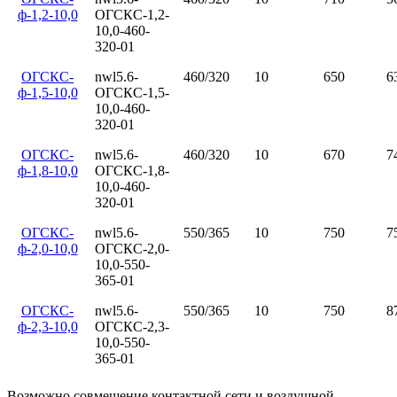
ф-1,2-10,0
ОГСКС-1,2-
10,0-460-
320-01
ОГСКС-
nwl5.6-
460/320
10
650
6
ф-1,5-10,0
ОГСКС-1,5-
10,0-460-
320-01
ОГСКС-
nwl5.6-
460/320
10
670
7
ф-1,8-10,0
ОГСКС-1,8-
10,0-460-
320-01
ОГСКС-
nwl5.6-
550/365
10
750
7
ф-2,0-10,0
ОГСКС-2,0-
10,0-550-
365-01
ОГСКС-
nwl5.6-
550/365
10
750
8
ф-2,3-10,0
ОГСКС-2,3-
10,0-550-
365-01
Возможно совмещение контактной сети и воздушной