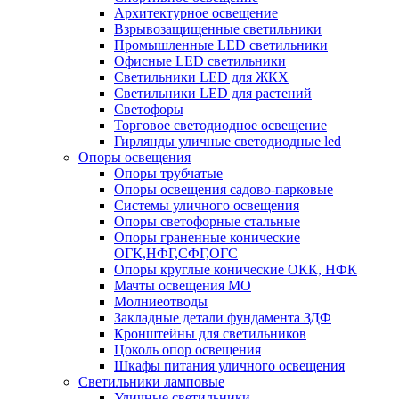
Архитектурное освещение
Взрывозащищенные светильники
Промышленные LED светильники
Офисные LED светильники
Cветильники LED для ЖКХ
Светильники LED для растений
Светофоры
Торговое светодиодное освещение
Гирлянды уличные светодиодные led
Опоры освещения
Опоры трубчатые
Опоры освещения садово-парковые
Системы уличного освещения
Опоры светофорные стальные
Опоры граненные конические
ОГК,НФГ,СФГ,ОГС
Опоры круглые конические ОКК, НФК
Мачты освещения МО
Молниеотводы
Закладные детали фундамента ЗДФ
Кронштейны для светильников
Цоколь опор освещения
Шкафы питания уличного освещения
Светильники ламповые
Уличные светильники