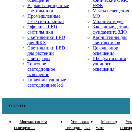
освещение
конические ОКК,
Взрывозащищенные
НФК
светильники
Мачты освещения
Промышленные
МО
LED светильники
Молниеотводы
Офисные LED
Закладные детали
светильники
фундамента ЗДФ
Cветильники LED
Кронштейны для
для ЖКХ
светильников
Светильники LED
Цоколь опор
для растений
освещения
Светофоры
Шкафы питания
Торговое
уличного
светодиодное
освещения
освещение
Гирлянды уличные
светодиодные led
УСЛУГИ
Монтаж систем
Установка
Монтаж
Уст
освещения
светодиодных
мачт
освещ