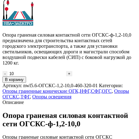
Опора граненая силовая контактной сети ОГСКС-ф-1,2-10,0
предназначена для строительства контактных сетей
городского электротранспорта, а также для установки
светильников, освещающих дороги и магистрали способом
воздушной подвески кабелей (СИП) с боковой нагрузкой до
1200 кг.
Количество
товара
В корзину
Опора
Артикул:
nwl5.6-ОГСКС-1,2-10,0-460-320-01
Категории:
граненая
Опоры граненные конические ОГК,НФГ,СФГ,ОГС
,
Опоры
силовая
ОГСКС,ТФГ
,
Опоры освещения
контактной
Описание
сети
ОГСКС-
Опора граненая силовая контактной
ф-1,2-
сети ОГСКС-ф-1,2-10,0
10,0
Опоры граненые силовые контактной сети ОГСКС