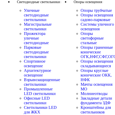
Светодиодные светильники
Опоры освещения
Уличные
Опоры трубчатые
светодиодные
Опоры освещения
светильники
садово-парковые
Магистральные
Системы уличного
светильники
освещения
Прожектора
Опоры
уличные
светофорные
светодиодные
стальные
Парковые
Опоры граненные
светодиодные
конические
светильники
ОГК,НФГ,СФГ,ОГ
Спортивное
Опоры освещения
освещение
складывающиеся
Архитектурное
Опоры круглые
освещение
конические ОКК,
Взрывозащищенные
НФК
светильники
Мачты освещения
Промышленные
МО
LED светильники
Молниеотводы
Офисные LED
Закладные детали
светильники
фундамента ЗДФ
Cветильники LED
Кронштейны для
для ЖКХ
светильников