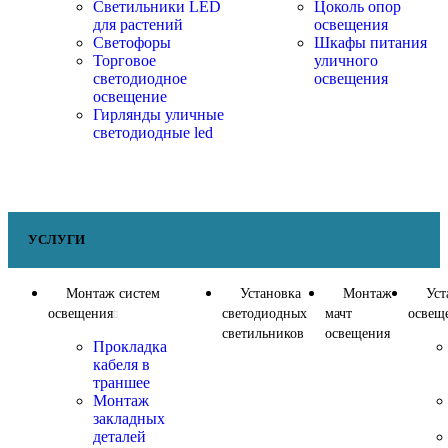
Светильники LED
Цоколь опор
для растений
освещения
Светофоры
Шкафы питания
Торговое
уличного
светодиодное
освещения
освещение
Гирлянды уличные
светодиодные led
УСЛУГИ
Монтаж систем
Установка
Монтаж
Уст
освещения
светодиодных
мачт
освещ
светильников
освещения
Прокладка
кабеля в
траншее
Монтаж
закладных
деталей