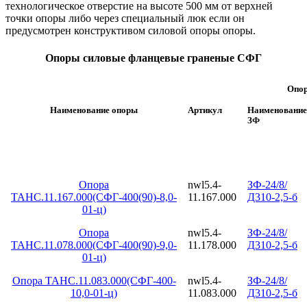
технологическое отверстие на высоте 500 мм от верхней
точки опоры либо через специальный люк если он
предусмотрен конструктивом силовой опоры опоры.
Опоры силовые фланцевые граненые СФГ
Опор
Наименование опоры
Артикул
Наименование
ЗФ
Опора
nwl5.4-
ЗФ-24/8/
ТАНС.11.167.000(СФГ-400(90)-8,0-
11.167.000
Д310-2,5-б
01-ц)
Опора
nwl5.4-
ЗФ-24/8/
ТАНС.11.078.000(СФГ-400(90)-9,0-
11.178.000
Д310-2,5-б
01-ц)
Опора ТАНС.11.083.000(СФГ-400-
nwl5.4-
ЗФ-24/8/
10,0-01-ц)
11.083.000
Д310-2,5-б