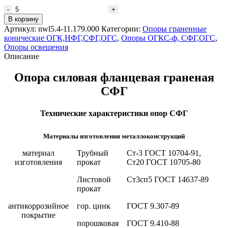
В корзину
Артикул:
nwl5.4-11.179.000
Категории:
Опоры граненные
конические ОГК,НФГ,СФГ,ОГС
,
Опоры ОГКС-ф, СФГ,ОГС
,
Опоры освещения
Описание
Опора силовая фланцевая
граненая
СФГ
Технические характеристики опор СФГ
Материалы изготовления металлоконструкций
материал
Трубный
Ст-3 ГОСТ 10704-91,
изготовления
прокат
Ст20 ГОСТ 10705-80
Листовой
Ст3сп5 ГОСТ 14637-89
прокат
антикоррозийное
гор. цинк
ГОСТ 9.307-89
покрытие
порошковая
ГОСТ 9.410-88