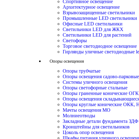
Спортивное освещение
Архитектурное освещение
Взрывозащищенные светильники
Промышленные LED светильники
Офисные LED светильники
Cветильники LED для ЖКХ
Светильники LED для растений
Светофоры
Торговое светодиодное освещение
Гирлянды уличные светодиодные l
Опоры освещения
Опоры трубчатые
Опоры освещения садово-парковые
Системы уличного освещения
Опоры светофорные стальные
Опоры граненные конические ОГ
Опоры освещения складывающиес
Опоры круглые конические ОКК,
Мачты освещения МО
Молниеотводы
Закладные детали фундамента ЗДФ
Кронштейны для светильников
Цоколь опор освещения
Шкафы питания уличного освещен