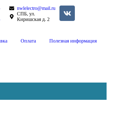
-
nwlelectro@mail.ru
СПБ, ул.
-
Киришская д. 2
авка
Оплата
Полезная информация