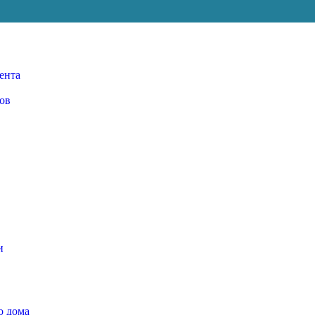
ента
ов
и
о дома