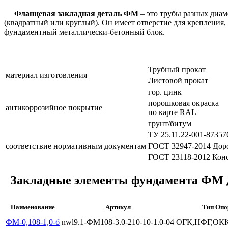
Фланцевая закладная деталь ФМ
– это трубы разных диам
(квадратный или круглый). Он имеет отверстие для крепления, 
фундаментный металлически-бетонный блок.
Трубный прокат
материал изготовления
Листовой прокат
гор. цинк
порошковая окраска
антикоррозийное покрытие
по карте RAL
грунт/битум
ТУ 25.11.22-001-87357
соответствие нормативным документам
ГОСТ 32947-2014 Доро
ГОСТ 23118-2012 Конс
Закладные элементы фундамента ФМ д
Наименование
Артикул
Тип Опо
ФМ-0,108-1,0-б
nwl9.1-ФМ108-3.0-210-10-1.0-04
ОГК,НФГ,ОКК