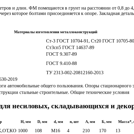
етров и длин. ФМ помещаются в грунт на расстоянии от 0,8 до 4
через которое болтами присоединяется к опоре. Закладная деталь
Материалы изготовления металлоконструкций
Ст-3 ГОСТ 10704-91, Ст20 ГОСТ 10705-8
Ст3сп5 ГОСТ 14637-89
ГОСТ 9.307-89
ГОСТ 9.410-88
ТУ 2313-002-20812160-2013
630-2019
ги автомобильные общего пользования. Опоры стационарного э
трукции стальные строительные. Общие технические условия
ля несиловых, складывающихся и деко
р
H, мм
D, мм
d, мм
n, шт
A, мм
Б, мм
Масса*, 
,ОТ,КО
1000
108
М16
4
210
170
13