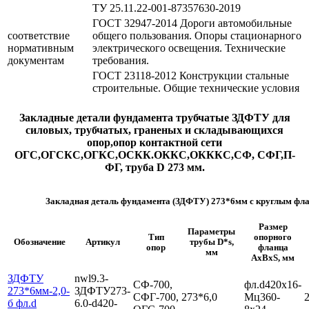
ТУ 25.11.22-001-87357630-2019
ГОСТ 32947-2014 Дороги автомобильные
соответствие
общего пользования. Опоры стационарного
нормативным
электрического освещения. Технические
документам
требования.
ГОСТ 23118-2012 Конструкции стальные
строительные. Общие технические условия
Закладные детали фундамента трубчатые ЗДФТУ для
силовых, трубчатых, граненых и складывающихся
опор,опор контактной сети
ОГС,ОГСКС,ОГКС,ОСКК.ОККС,ОКККС,СФ, СФГ,П-
ФГ, труба D 273 мм.
Закладная деталь фундамента (ЗДФТУ) 273*6мм с круглым фла
Размер
Параметры
Тип
опорного
Обозначение
Артикул
трубы D*s,
опор
фланца
мм
AxBхS, мм
ЗДФТУ
nwl9.3-
СФ-700,
фл.d420х16-
273*6мм-2,0-
ЗДФТУ273-
СФГ-700,
273*6,0
Мц360-
2
б фл.d
6.0-d420-