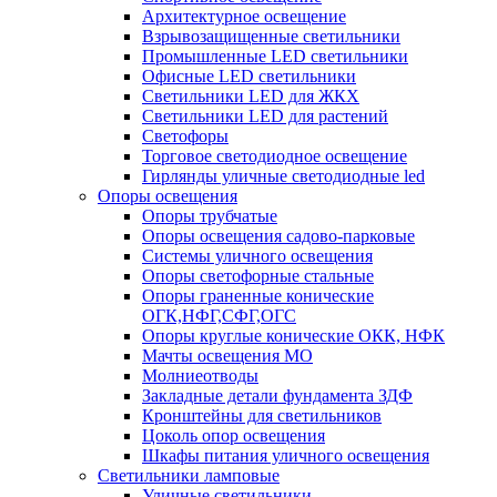
Архитектурное освещение
Взрывозащищенные светильники
Промышленные LED светильники
Офисные LED светильники
Cветильники LED для ЖКХ
Светильники LED для растений
Светофоры
Торговое светодиодное освещение
Гирлянды уличные светодиодные led
Опоры освещения
Опоры трубчатые
Опоры освещения садово-парковые
Системы уличного освещения
Опоры светофорные стальные
Опоры граненные конические
ОГК,НФГ,СФГ,ОГС
Опоры круглые конические ОКК, НФК
Мачты освещения МО
Молниеотводы
Закладные детали фундамента ЗДФ
Кронштейны для светильников
Цоколь опор освещения
Шкафы питания уличного освещения
Светильники ламповые
Уличные светильники