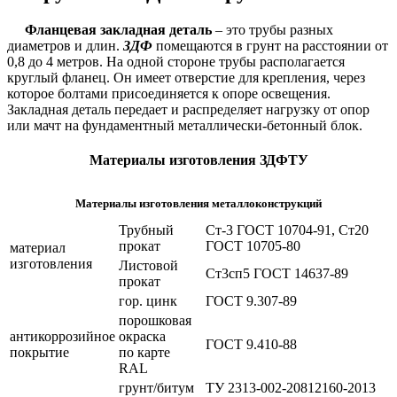
Фланцевая закладная деталь
– это трубы разных
диаметров и длин.
ЗДФ
помещаются в грунт на расстоянии от
0,8 до 4 метров. На одной стороне трубы располагается
круглый фланец. Он имеет отверстие для крепления, через
которое болтами присоединяется к опоре освещения.
Закладная деталь передает и распределяет нагрузку от опор
или мачт на фундаментный металлически-бетонный блок.
Материалы изготовления ЗДФТУ
Материалы изготовления металлоконструкций
Трубный
Ст-3 ГОСТ 10704-91, Ст20
прокат
ГОСТ 10705-80
материал
изготовления
Листовой
Ст3сп5 ГОСТ 14637-89
прокат
гор. цинк
ГОСТ 9.307-89
порошковая
антикоррозийное
окраска
ГОСТ 9.410-88
покрытие
по карте
RAL
грунт/битум
ТУ 2313-002-20812160-2013