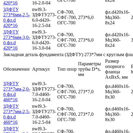
ОГС-700
8х24
420*16
16-2.0-04
ЗДФТУ
nwl9.3-
СФ-700,
фл.d420х16-
273*6мм-2,5-
ЗДФТУ273-
СФГ-700,
273*6,0
Мц360-
2
б фл.d
6.0-d420-
ОГС-700
8х24
420*16
16-2.5-04
ЗДФТУ
nwl9.3-
СФ-700,
фл.d420х16-
273*6мм-3,0-
ЗДФТУ273-
СФГ-700,
273*6,0
Мц360-
3
б фл.d
6.0-d420-
ОГС-700
8х24
420*16
16-3.0-04
Закладная деталь фундамента (ЗДФТУ) 273*7мм с круглым фла
Размер
Параметры
опорного
Обозначение
Артикул
Тип опор
трубы D*s,
фланца
h
мм
AxBхS, мм
ЗДФТУ
nwl9.3-
СФ-700,
фл.d460х16-
273*7мм-2,0-
ЗДФТУ273-
СФГ-700,
273*7,0
Мц360-
2
б фл.d
7.0-d460-
ОГС-700
8х30
460*16
16-2.0-04
ЗДФТУ
nwl9.3-
СФ-700,
фл.d460х16-
273*7мм-2,5-
ЗДФТУ273-
СФГ-700,
273*7,0
Мц360-
2
б фл.d
7.0-d460-
ОГС-700
8х30
460*16
16-2.5-04
ЗДФТУ
nwl9.3-
СФ-700,
фл.d460х16-