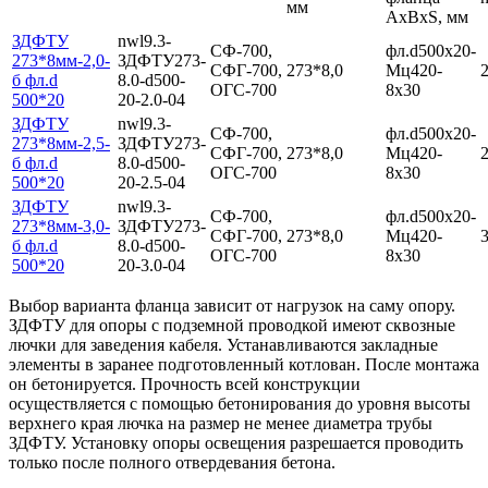
мм
AxBхS, мм
ЗДФТУ
nwl9.3-
СФ-700,
фл.d500х20-
273*8мм-2,0-
ЗДФТУ273-
СФГ-700,
273*8,0
Мц420-
2
б фл.d
8.0-d500-
ОГС-700
8х30
500*20
20-2.0-04
ЗДФТУ
nwl9.3-
СФ-700,
фл.d500х20-
273*8мм-2,5-
ЗДФТУ273-
СФГ-700,
273*8,0
Мц420-
2
б фл.d
8.0-d500-
ОГС-700
8х30
500*20
20-2.5-04
ЗДФТУ
nwl9.3-
СФ-700,
фл.d500х20-
273*8мм-3,0-
ЗДФТУ273-
СФГ-700,
273*8,0
Мц420-
3
б фл.d
8.0-d500-
ОГС-700
8х30
500*20
20-3.0-04
Выбор варианта фланца зависит от нагрузок на саму опору.
ЗДФТУ для опоры с подземной проводкой имеют сквозные
лючки для заведения кабеля. Устанавливаются закладные
элементы в заранее подготовленный котлован. После монтажа
он бетонируется. Прочность всей конструкции
осуществляется с помощью бетонирования до уровня высоты
верхнего края лючка на размер не менее диаметра трубы
ЗДФТУ. Установку опоры освещения разрешается проводить
только после полного отвердевания бетона.