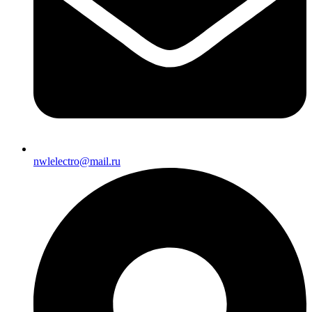
nwlelectro@mail.ru