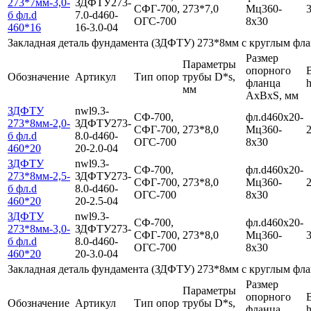
273*7мм-3,0-
ЗДФТУ273-
СФГ-700,
273*7,0
Мц360-
3
б фл.d
7.0-d460-
ОГС-700
8х30
460*16
16-3.0-04
Закладная деталь фундамента (ЗДФТУ) 273*8мм с круглым фла
Размер
Параметры
опорного
Обозначение
Артикул
Тип опор
трубы D*s,
фланца
h
мм
AxBхS, мм
ЗДФТУ
nwl9.3-
СФ-700,
фл.d460х20-
273*8мм-2,0-
ЗДФТУ273-
СФГ-700,
273*8,0
Мц360-
2
б фл.d
8.0-d460-
ОГС-700
8х30
460*20
20-2.0-04
ЗДФТУ
nwl9.3-
СФ-700,
фл.d460х20-
273*8мм-2,5-
ЗДФТУ273-
СФГ-700,
273*8,0
Мц360-
2
б фл.d
8.0-d460-
ОГС-700
8х30
460*20
20-2.5-04
ЗДФТУ
nwl9.3-
СФ-700,
фл.d460х20-
273*8мм-3,0-
ЗДФТУ273-
СФГ-700,
273*8,0
Мц360-
3
б фл.d
8.0-d460-
ОГС-700
8х30
460*20
20-3.0-04
Закладная деталь фундамента (ЗДФТУ) 273*8мм с круглым фла
Размер
Параметры
опорного
Обозначение
Артикул
Тип опор
трубы D*s,
фланца
h