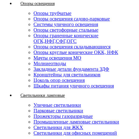
Опоры освещения
Опоры трубчатые
Опоры освещения садово-парковые
Системы уличного освещения
Опоры светофорные стальные
Опоры граненные конические
ОГК,НФГ,СФГ,ОГС
Опоры освещения складывающиеся
Опоры круглые конические ОКК, НФК
Мачты освещения МО
Молниеотводы
Закладные детали фундамента ЗДФ
Кронштейны для светильников
Цоколь опор освещения
Шкафы питания уличного освещения
Светильники ламповые
Уличные светильники
Парковые светильники
Прожекторы газоразрядные
Промышленные ламповые светильники
Светильники для ЖКХ
Светильники для офисных помещений