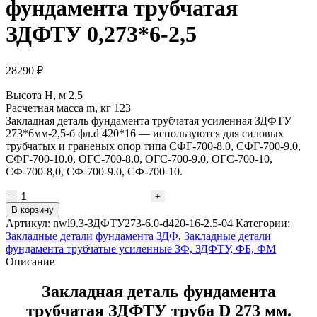
фундамента трубчатая
ЗДФТУ 0,273*6-2,5
28290
₽
Высота H, м 2,5
Расчетная масса m, кг 123
Закладная деталь фундамента трубчатая усиленная ЗДФТУ
273*6мм-2,5-б фл.d 420*16 — используются для силовых
трубчатых и граненых опор типа СФГ-700-8.0, СФГ-700-9.0,
СФГ-700-10.0, ОГС-700-8.0, ОГС-700-9.0, ОГС-700-10,
СФ-700-8,0, СФ-700-9.0, СФ-700-10.
Количество
товара
В корзину
Закладная
Артикул:
nwl9.3-ЗДФТУ273-6.0-d420-16-2.5-04
Категории:
деталь
Закладные детали фундамента ЗДФ
,
Закладные детали
фундамента
фундамента трубчатые усиленные ЗФ, ЗДФТУ, ФБ, ФМ
трубчатая
Описание
ЗДФТУ
0,273*6-
Закладная деталь фундамента
2,5
трубчатая ЗДФТУ труба D 273 мм.