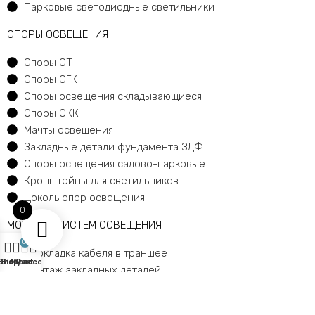
Парковые светодиодные светильники
ОПОРЫ ОСВЕЩЕНИЯ
Опоры ОТ
Опоры ОГК
Опоры освещения складывающиеся
Опоры ОКК
Мачты освещения
Закладные детали фундамента ЗДФ
Опоры освещения садово-парковые
Кронштейны для светильников
Цоколь опор освещения
0
МОНТАЖ СИСТЕМ ОСВЕЩЕНИЯ
0
Прокладка кабеля в траншее
Shop
Sidebar
My account
Cart
Монтаж закладных деталей
Монтаж опор освещения
Установка светильников