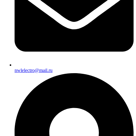
nwlelectro@mail.ru