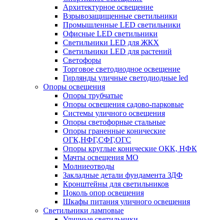
Архитектурное освещение
Взрывозащищенные светильники
Промышленные LED светильники
Офисные LED светильники
Cветильники LED для ЖКХ
Светильники LED для растений
Светофоры
Торговое светодиодное освещение
Гирлянды уличные светодиодные led
Опоры освещения
Опоры трубчатые
Опоры освещения садово-парковые
Системы уличного освещения
Опоры светофорные стальные
Опоры граненные конические
ОГК,НФГ,СФГ,ОГС
Опоры круглые конические ОКК, НФК
Мачты освещения МО
Молниеотводы
Закладные детали фундамента ЗДФ
Кронштейны для светильников
Цоколь опор освещения
Шкафы питания уличного освещения
Светильники ламповые
Уличные светильники