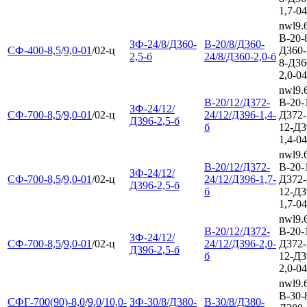
1,7-04
nwl9.
В-20-
ЗФ-24/8/Д360-
В-20/8/Д360-
СФ-400-8,5
/
9,0-01
/02-ц
Д360-
2,5-б
24/8/Д360-2,0-б
8-Д36
2,0-04
nwl9.
В-20/12/Д372-
В-20-
ЗФ-24/12/
СФ-700-8,5
/
9,0-01
/02-ц
24/12/Д396-1,4-
Д372-
Д396-2,5-б
б
12-Д3
1,4-04
nwl9.
В-20/12/Д372-
В-20-
ЗФ-24/12/
СФ-700-8,5
/
9,0-01
/02-ц
24/12/Д396-1,7-
Д372-
Д396-2,5-б
б
12-Д3
1,7-04
nwl9.
В-20/12/Д372-
В-20-
ЗФ-24/12/
СФ-700-8,5
/
9,0-01
/02-ц
24/12/Д396-2,0-
Д372-
Д396-2,5-б
б
12-Д3
2,0-04
nwl9.
В-30-
СФГ-700(90)-8,0
/
9,0
/
10,0-
ЗФ-30/8/Д380-
В-30/8/Д380-