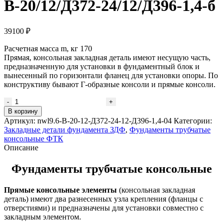
В-20/12/Д372-24/12/Д396-1,4-б
39100
₽
Расчетная масса m, кг 170
Прямая, консольная закладная деталь имеют несущую часть,
предназначенную для установки в фундаментный блок и
вынесенный по горизонтали фланец для установки опоры. По
конструктиву бывают Г-образные консоли и прямые консоли.
Количество
товара
В корзину
Консольная
Артикул:
nwl9.6-В-20-12-Д372-24-12-Д396-1,4-04
Категории:
закладная
Закладные детали фундамента ЗДФ
,
Фундаменты трубчатые
деталь
консольные ФТК
В-20/12/
Описание
Д372-
24/12/
Фундаменты трубчатые консольные
Д396-
1,4-
Прямые консольные элементы
(консольная закладная
б
деталь) имеют два разнесенных узла крепления (фланцы с
отверстиями) и предназначены для установки совместно с
закладным элементом.