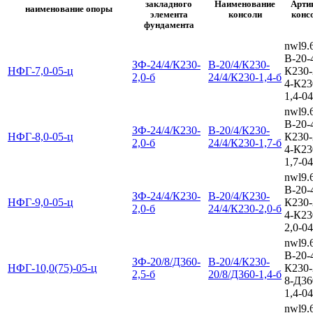
закладного
Наименование
Арти
наименование опоры
элемента
консоли
конс
фундамента
nwl9.
В-20-
ЗФ-24/4/К230-
В-20/4/К230-
НФГ-7,0-05-ц
К230-
2,0-б
24/4/К230-1,4-б
4-К23
1,4-04
nwl9.
В-20-
ЗФ-24/4/К230-
В-20/4/К230-
НФГ-8,0-05-ц
К230-
2,0-б
24/4/К230-1,7-б
4-К23
1,7-04
nwl9.
В-20-
ЗФ-24/4/К230-
В-20/4/К230-
НФГ-9,0-05-ц
К230-
2,0-б
24/4/К230-2,0-б
4-К23
2,0-04
nwl9.
В-20-
ЗФ-20/8/Д360-
В-20/4/К230-
НФГ-10,0(75)-05-ц
К230-
2,5-б
20/8/Д360-1,4-б
8-Д36
1,4-04
nwl9.