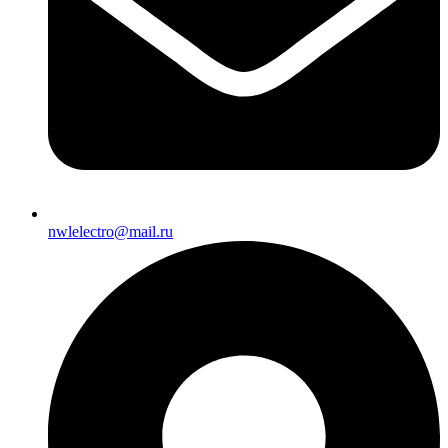
nwlelectro@mail.ru