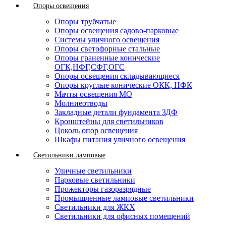
Опоры освещения
Опоры трубчатые
Опоры освещения садово-парковые
Системы уличного освещения
Опоры светофорные стальные
Опоры граненные конические
ОГК,НФГ,СФГ,ОГС
Опоры освещения складывающиеся
Опоры круглые конические ОКК, НФК
Мачты освещения МО
Молниеотводы
Закладные детали фундамента ЗДФ
Кронштейны для светильников
Цоколь опор освещения
Шкафы питания уличного освещения
Светильники ламповые
Уличные светильники
Парковые светильники
Прожекторы газоразрядные
Промышленные ламповые светильники
Светильники для ЖКХ
Светильники для офисных помещений