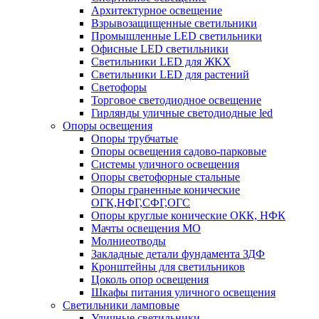
Архитектурное освещение
Взрывозащищенные светильники
Промышленные LED светильники
Офисные LED светильники
Cветильники LED для ЖКХ
Светильники LED для растений
Светофоры
Торговое светодиодное освещение
Гирлянды уличные светодиодные led
Опоры освещения
Опоры трубчатые
Опоры освещения садово-парковые
Системы уличного освещения
Опоры светофорные стальные
Опоры граненные конические
ОГК,НФГ,СФГ,ОГС
Опоры круглые конические ОКК, НФК
Мачты освещения МО
Молниеотводы
Закладные детали фундамента ЗДФ
Кронштейны для светильников
Цоколь опор освещения
Шкафы питания уличного освещения
Светильники ламповые
Уличные светильники