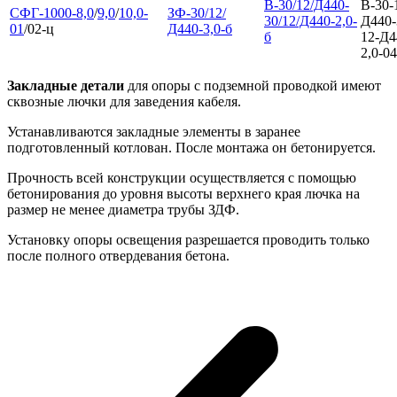
В-30/12/Д440-
В-30-
СФГ-1000-8,0
/
9,0
/
10,0-
ЗФ-30/12/
30/12/Д440-2,0-
Д440-
01
/02-ц
Д440-3,0-б
б
12-Д4
2,0-04
Закладные детали
для опоры с подземной проводкой имеют
сквозные лючки для заведения кабеля.
Устанавливаются закладные элементы в заранее
подготовленный котлован. После монтажа он бетонируется.
Прочность всей конструкции осуществляется с помощью
бетонирования до уровня высоты верхнего края лючка на
размер не менее диаметра трубы ЗДФ.
Установку опоры освещения разрешается проводить только
после полного отвердевания бетона.