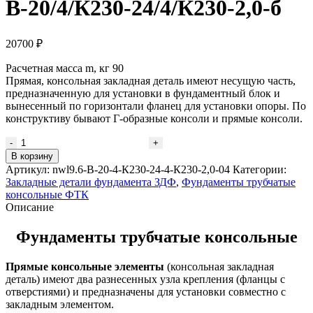
В-20/4/К230-24/4/К230-2,0-б
20700
₽
Расчетная масса m, кг 90
Прямая, консольная закладная деталь имеют несущую часть,
предназначенную для установки в фундаментный блок и
вынесенный по горизонтали фланец для установки опоры. По
конструктиву бывают Г-образные консоли и прямые консоли.
Количество
товара
В корзину
Консольная
Артикул:
nwl9.6-В-20-4-К230-24-4-К230-2,0-04
Категории:
закладная
Закладные детали фундамента ЗДФ
,
Фундаменты трубчатые
деталь
консольные ФТК
В-20/4/
Описание
К230-
24/4/
Фундаменты трубчатые консольные
К230-
2,0-
Прямые консольные элементы
(консольная закладная
б
деталь) имеют два разнесенных узла крепления (фланцы с
отверстиями) и предназначены для установки совместно с
закладным элементом.