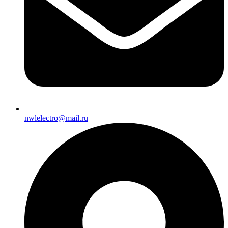
nwlelectro@mail.ru