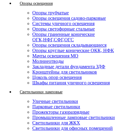
Опоры освещения
Опоры трубчатые
Опоры освещения садово-парковые
Системы уличного освещения
Опоры светофорные стальные
Опоры граненные конические
ОГК,НФГ,СФГ,ОГС
Опоры освещения складывающиеся
Опоры круглые конические ОКК, НФК
Мачты освещения МО
Молниеотводы
Закладные детали фундамента ЗДФ
Кронштейны для светильников
Цоколь опор освещения
Шкафы питания уличного освещения
Светильники ламповые
Уличные светильники
Парковые светильники
Прожекторы газоразрядные
Промышленные ламповые светильники
Светильники для ЖКХ
Светильники для офисных помещений