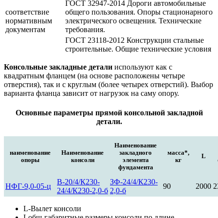
ГОСТ 32947-2014 Дороги автомобильные
соответствие
общего пользования. Опоры стационарного
нормативным
электрического освещения. Технические
документам
требования.
ГОСТ 23118-2012 Конструкции стальные
строительные. Общие технические условия
Консольные закладные детали
используют как с
квадратным фланцем (на основе расположены четыре
отверстия), так и с круглым (более четырех отверстий). Выбор
варианта фланца зависит от нагрузок на саму опору.
Основные параметры прямой консольной закладной
детали.
Наименование
наименование
Наименование
закладного
масса*,
L
опоры
консоли
элемента
кг
фундамента
В-20/4/К230-
ЗФ-24/4/К230-
НФГ-9,0-05-ц
90
2000
2
24/4/К230-2,0-б
2,0-б
L-Вылет консоли
Lобщ-габаритные размеры консоли по длине