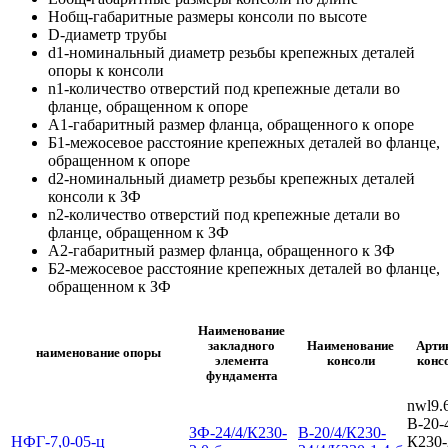
Hобщ-габаритные размеры консоли по высоте
D-диаметр трубы
d1-номинальный диаметр резьбы крепежных деталей
опоры к консоли
n1-количество отверстий под крепежные детали во
фланце, обращенном к опоре
А1-габаритный размер фланца, обращенного к опоре
Б1-межосевое расстояние крепежных деталей во фланце,
обращенном к опоре
d2-номинальный диаметр резьбы крепежных деталей
консоли к ЗФ
n2-количество отверстий под крепежные детали во
фланце, обращенном к ЗФ
А2-габаритный размер фланца, обращенного к ЗФ
Б2-межосевое расстояние крепежных деталей во фланце,
обращенном к ЗФ
Наименование
закладного
Наименование
Арти
наименование опоры
элемента
консоли
конс
фундамента
nwl9.
В-20-
ЗФ-24/4/К230-
В-20/4/К230-
НФГ-7,0-05-ц
К230-