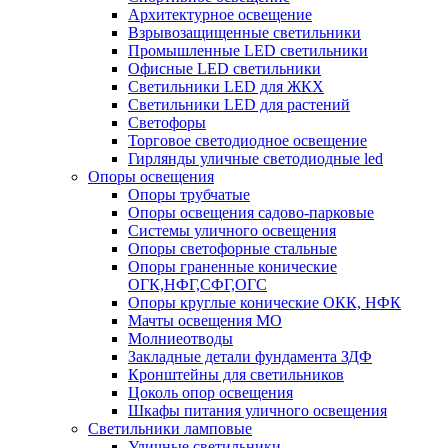
Архитектурное освещение
Взрывозащищенные светильники
Промышленные LED светильники
Офисные LED светильники
Cветильники LED для ЖКХ
Светильники LED для растений
Светофоры
Торговое светодиодное освещение
Гирлянды уличные светодиодные led
Опоры освещения
Опоры трубчатые
Опоры освещения садово-парковые
Системы уличного освещения
Опоры светофорные стальные
Опоры граненные конические
ОГК,НФГ,СФГ,ОГС
Опоры круглые конические ОКК, НФК
Мачты освещения МО
Молниеотводы
Закладные детали фундамента ЗДФ
Кронштейны для светильников
Цоколь опор освещения
Шкафы питания уличного освещения
Светильники ламповые
Уличные светильники