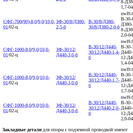
8-Д38
1,7-04
nwl9.
В-30-
СФГ-700(90)-8,0
/
9,0
/
10,0-
ЗФ-30/8/Д380-
В-30/8/Д380-
Д380-
01
/02-ц
2,5-б
30/8/Д380-2,0-б
8-Д38
2,0-04
nwl9.
В-30/12/Д440-
В-30-
СФГ-1000-8,0
/
9,0
/
10,0-
ЗФ-30/12/
30/12/Д440-1,4-
Д440-
01
/02-ц
Д440-3,0-б
б
12-Д4
1,4-04
nwl9.
В-30/12/Д440-
В-30-
СФГ-1000-8,0
/
9,0
/
10,0-
ЗФ-30/12/
30/12/Д440-1,7-
Д440-
01
/02-ц
Д440-3,0-б
б
12-Д4
1,7-04
nwl9.
В-30/12/Д440-
В-30-
СФГ-1000-8,0
/
9,0
/
10,0-
ЗФ-30/12/
30/12/Д440-2,0-
Д440-
01
/02-ц
Д440-3,0-б
б
12-Д4
2,0-04
Закладные детали
для опоры с подземной проводкой имеют