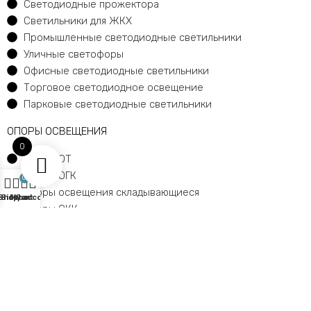
Светодиодные прожектора
Светильники для ЖКХ
Промышленные светодиодные светильники
Уличные светофоры
Офисные светодиодные светильники
Торговое светодиодное освещение
Парковые светодиодные светильники
ОПОРЫ ОСВЕЩЕНИЯ
0
Опоры ОТ
Опоры ОГК
0
Опоры освещения складывающиеся
Shop
Sidebar
My account
Cart
Опоры ОКК
Мачты освещения
Закладные детали фундамента ЗДФ
Опоры освещения садово-парковые
Кронштейны для светильников
Цоколь опор освещения